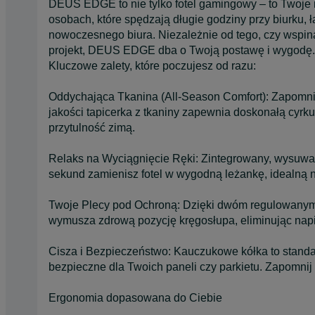
DEUS EDGE to nie tylko fotel gamingowy – to Twoje
osobach, które spędzają długie godziny przy biurku,
nowoczesnego biura. Niezależnie od tego, czy wspin
projekt, DEUS EDGE dba o Twoją postawę i wygodę.
Kluczowe zalety, które poczujesz od razu:
Oddychająca Tkanina (All-Season Comfort): Zapomnij 
jakości tapicerka z tkaniny zapewnia doskonałą cyrkul
przytulność zimą.
Relaks na Wyciągnięcie Ręki: Zintegrowany, wysuwany
sekund zamienisz fotel w wygodną leżankę, idealną 
Twoje Plecy pod Ochroną: Dzięki dwóm regulowanym 
wymusza zdrową pozycję kręgosłupa, eliminując napię
Cisza i Bezpieczeństwo: Kauczukowe kółka to standar
bezpieczne dla Twoich paneli czy parkietu. Zapomnij 
Ergonomia dopasowana do Ciebie