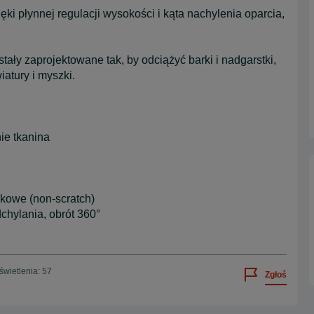
i płynnej regulacji wysokości i kąta nachylenia oparcia,
stały zaprojektowane tak, by odciążyć barki i nadgarstki,
atury i myszki.
nie tkanina
ukowe (non-scratch)
hylania, obrót 360°
wietlenia: 57
Zgłoś