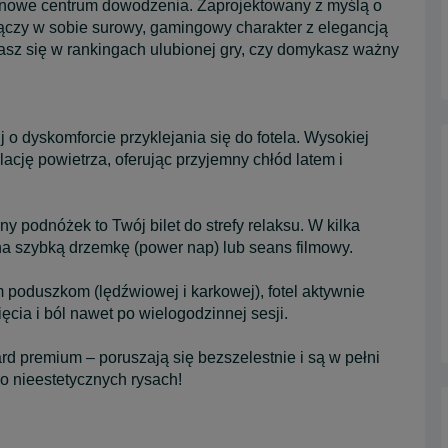
 nowe centrum dowodzenia. Zaprojektowany z myślą o
 łączy w sobie surowy, gamingowy charakter z elegancją
asz się w rankingach ulubionej gry, czy domykasz ważny
o dyskomforcie przyklejania się do fotela. Wysokiej
ację powietrza, oferując przyjemny chłód latem i
 podnóżek to Twój bilet do strefy relaksu. W kilka
na szybką drzemkę (power nap) lub seans filmowy.
poduszkom (lędźwiowej i karkowej), fotel aktywnie
cia i ból nawet po wielogodzinnej sesji.
d premium – poruszają się bezszelestnie i są w pełni
o nieestetycznych rysach!