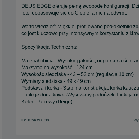
DEUS EDGE oferuje pełną swobodę konfiguracji. Dzięk
fotel dopasowuje się do Ciebie, a nie na odwrót.
Warto wiedzieć: Miękkie, profilowane podłokietniki zo
co jest kluczowe przy intensywnym korzystaniu z klawi
Specyfikacja Techniczna:
Materiał obicia - Wysokiej jakości, odporna na ściera
Maksymalna wysokość - 124 cm
Wysokość siedziska - 42 – 52 cm (regulacja 10 cm)
Wymiary siedziska - 49 x 49 cm
Podstawa i kółka - Stabilna konstrukcja, kółka kaucz
Funkcje dodatkowe -Wysuwany podnóżek, funkcja odc
Kolor - Beżowy (Beige)
ID:
1054397098
Wyś