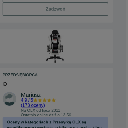
Zadzwoń
PRZEDSIĘBIORCA
Mariusz
4.9
/
5
(
173 oceny
)
Na OLX od
lipca 2011
Ostatnio online dziś o 13:56
Oceny w kategoriach z Przesyłką OLX są
weryfikowane
i wystawiane tylko przez osoby, które