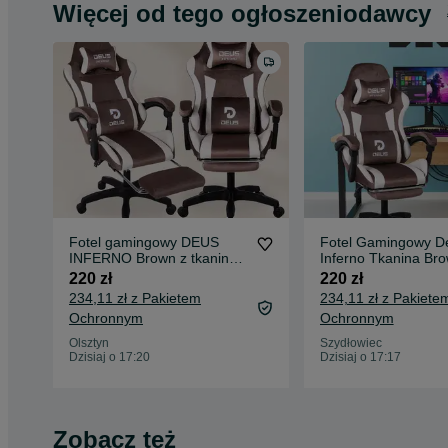
Więcej od tego ogłoszeniodawcy
Fotel gamingowy DEUS
Fotel Gamingowy D
INFERNO Brown z tkaniny –
Inferno Tkanina Br
komfort i styl
Ergonomiczny z
220 zł
220 zł
Podnóżkiem
234,11 zł z Pakietem
234,11 zł z Pakiete
Ochronnym
Ochronnym
Olsztyn
Szydłowiec
Dzisiaj o 17:20
Dzisiaj o 17:17
Zobacz też