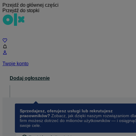
Przejdź do głównej części
Przejdź do stopki
Czat
Twoje konto
Dodaj ogłoszenie
Dla biznesu
opens in a new tab
Sprzedajesz, oferujesz usługi lub rekrutujesz
pracowników?
Zobacz, jak dzięki naszym rozwiązaniom dl
firm możesz dotrzeć do milionów użytkowników — i osiągną
swoje cele.