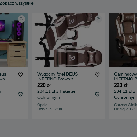
Zobacz wszystkie
eus
Wygodny fotel DEUS
Gamingowy 
own
INFERNO Brown z
INFERNO B
regulacją oparcia i
podnóżek i 
220 zł
220 zł
poduszkami
m
234,11 zł z Pakietem
234,11 zł z
Ochronnym
Ochronnym
Opole
Gorzów Wielk
Dzisiaj o 17:08
Dzisiaj o 17: