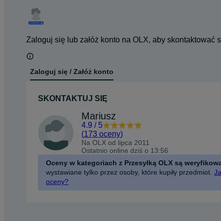
Zaloguj się lub załóż konto na OLX, aby skontaktować 
Zaloguj się / Załóż konto
SKONTAKTUJ SIĘ
Mariusz
4.9
/
5
(
173 oceny
)
Na OLX od
lipca 2011
Ostatnio online dziś o 13:56
Oceny w kategoriach z Przesyłką OLX są weryfikow
wystawiane tylko przez osoby, które kupiły przedmiot.
Ja
oceny?