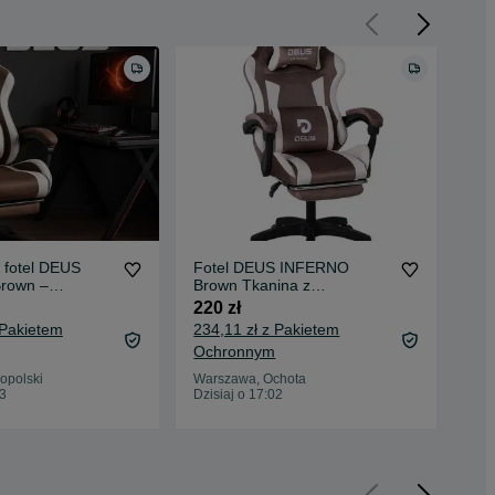
fotel DEUS
Fotel DEUS INFERNO
Fo
rown –
Brown Tkanina z
Bro
pełna regulacja
podnóżkiem, regulacja
pod
220 zł
220
oparcia
opa
 Pakietem
234,11 zł z Pakietem
234
Ochronnym
Oc
opolski
Warszawa, Ochota
War
03
Dzisiaj o 17:02
Dzis