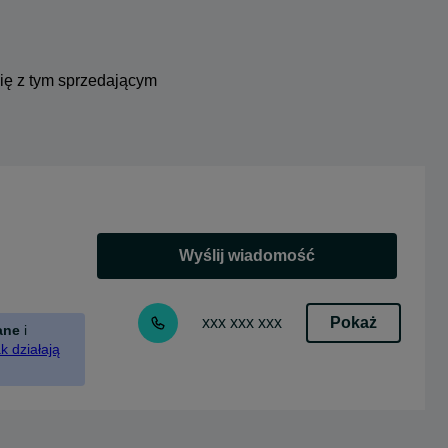
się z tym sprzedającym
Wyślij wiadomość
Pokaż
xxx xxx xxx
ane
i
k działają