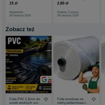
sznurkiem,
drenażowa,Najmocni
15 zł
2,80 zł
zgrzewanie sznurka
ejsza 1/2/3/4/5/6m.
na wymiar
Wygiełzów
Kraków, Czyżyny
09 sierpnia 2026
09 sierpnia 2026
Zobacz też
Folia PVC 1,5mm do
Folia tunelowa na
oczek wodnych oczka
metry,szklarniowa,tun