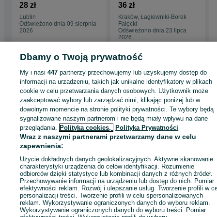
wodnego
ele Ultra Strong UV12
28 zł
36 zł
ELASTYCZNA |
6m
Lublin
Kraków, Łagiewniki-Borek
EKOFOLL
Odświeżono dnia 09 sierpnia
Fałęcki
2026
Odświeżono dnia 23 lipca
2026
Dbamy o Twoją prywatność
My i nasi
447
partnerzy przechowujemy lub uzyskujemy dostęp do
Strona główna
Dom i Ogród
Ogród
Baseny
Baseny - Małopolskie
Basen
informacji na urządzeniu, takich jak unikalne identyfikatory w plikach
- Kraków
Baseny - Grzegórzki
cookie w celu przetwarzania danych osobowych. Użytkownik może
zaakceptować wybory lub zarządzać nimi, klikając poniżej lub w
dowolnym momencie na stronie polityki prywatności. Te wybory będą
KATEGORIA
sygnalizowane naszym partnerom i nie będą miały wpływu na dane
przeglądania.
Polityka cookies,
Polityka Prywatności
ID:
622427039
Wyświetlenia: 42
Wraz z naszymi partnerami przetwarzamy dane w celu
zapewnienia:
Użycie dokładnych danych geolokalizacyjnych. Aktywne skanowanie
Zadzwoń / SMS
Wyślij wiadomość
charakterystyki urządzenia do celów identyfikacji. Rozumienie
odbiorców dzięki statystyce lub kombinacji danych z różnych źródeł.
Przechowywanie informacji na urządzeniu lub dostęp do nich. Pomiar
efektywności reklam. Rozwój i ulepszanie usług. Tworzenie profili w c
personalizacji treści. Tworzenie profili w celu spersonalizowanych
reklam. Wykorzystywanie ograniczonych danych do wyboru reklam.
Wykorzystywanie ograniczonych danych do wyboru treści. Pomiar