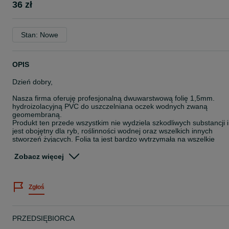
36 zł
Stan: Nowe
OPIS
Dzień dobry,
Nasza firma oferuję profesjonalną dwuwarstwową folię 1,5mm.
hydroizolacyjną PVC do uszczelniana oczek wodnych zwaną
geomembraną.
Produkt ten przede wszystkim nie wydziela szkodliwych substancji i
jest obojętny dla ryb, roślinności wodnej oraz wszelkich innych
stworzeń żyjących. Folia ta jest bardzo wytrzymała na wszelkie
niesprzyjające warunki:
Folia PVC nie przesiąka, nie rozrywa się, jest odporna na
Zobacz więcej
uszkodzenia mechaniczne, spowodowane mrozem, oraz na
promienie UV
Odporność na starzenie
Zgłoś
Odporność na przerastanie korzeni
Doskonałą elastycznością, która zapewnia idealne przyleganie
produktu nawet do nierównomiernego podłoża
Do zgrzewania folii używamy wyłącznie szwajcarskich zgrzewarek
PRZEDSIĘBIORCA
firmy LEISTER, urządzenia te są specjalnie zaprojektowane tylko d