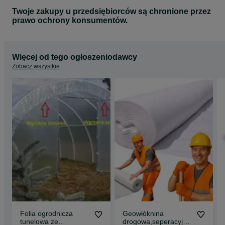
według potrzeb klienta gotowa płachta, zgrzewana z pasów
szerokości 2m na dowolny wymiar.
Twoje zakupy u przedsiębiorców są chronione przez
Tak przygotowaną płachtę wysyłamy za pośrednictwem firmy
prawo ochrony konsumentów.
kurierskiej na wskazany adres.
Przykładowe zastosowanie folii
Folia do oczek wodnych.
Więcej od tego ogłoszeniodawcy
Folia do Zbiorników retencyjnych
Zobacz wszystkie
Folia do Uszczelniania zbiorników wodnych
Folia do Zbiorników P/Poż.
Masz pytania - Dzwoń
Folia ogrodnicza
Geowłóknina
tunelowa ze
drogowa,seperacyjna,