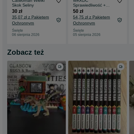
Catwoman Wielki
WKKDC
Skok Seliny
Sprawiedliwość +
obwoluty
30 zł
50 zł
35,07 zł z Pakietem
54,75 zł z Pakietem
Ochronnym
Ochronnym
Święte
Święte
06 sierpnia 2026
05 sierpnia 2026
Zobacz też