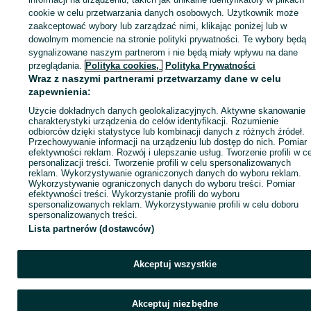
cookie w celu przetwarzania danych osobowych. Użytkownik może
KATEGORIA
zaakceptować wybory lub zarządzać nimi, klikając poniżej lub w
dowolnym momencie na stronie polityki prywatności. Te wybory będą
sygnalizowane naszym partnerom i nie będą miały wpływu na dane
ID:
1004534860
Wyświetlenia: 
przeglądania.
Polityka cookies,
Polityka Prywatności
Wraz z naszymi partnerami przetwarzamy dane w celu
Zadzwoń / SMS
Wyślij wiadomość
zapewnienia:
Użycie dokładnych danych geolokalizacyjnych. Aktywne skanowanie
charakterystyki urządzenia do celów identyfikacji. Rozumienie
odbiorców dzięki statystyce lub kombinacji danych z różnych źródeł.
Przechowywanie informacji na urządzeniu lub dostęp do nich. Pomiar
efektywności reklam. Rozwój i ulepszanie usług. Tworzenie profili w c
personalizacji treści. Tworzenie profili w celu spersonalizowanych
reklam. Wykorzystywanie ograniczonych danych do wyboru reklam.
Wykorzystywanie ograniczonych danych do wyboru treści. Pomiar
efektywności treści. Wykorzystanie profili do wyboru
spersonalizowanych reklam. Wykorzystywanie profili w celu doboru
spersonalizowanych treści.
Lista partnerów (dostawców)
Akceptuj wszystkie
Akceptuj niezbędne