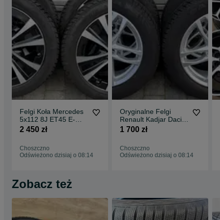
Felgi Koła Mercedes
Oryginalne Felgi
5x112 8J ET45 E-
Renault Kadjar Dacia
klasa V-klasa
Duster 5x114.3
2 450 zł
1 700 zł
245/45R18 zima
215/60R17 zima
czujniki
Choszczno
Choszczno
Odświeżono dzisiaj o 08:14
Odświeżono dzisiaj o 08:14
Zobacz też