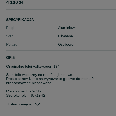
4 100 zł
SPECYFIKACJA
Felgi
Aluminiowe
Stan
Używane
Pojazd
Osobowe
OPIS
Oryginalne felgi Volkswagen 19”
Stan bdb widoczny na real foto jak nowe.
Proste sprawdzone na wyważarce gotowe do montażu.
Nieprostowane niespawane.
Rozstaw śrub - 5x112
Szeroko felgi - 8Jx19H2
ET - 47
Numer felgi VW - 2GA601025F
Zobacz więcej
Otwór centralny - 57.1