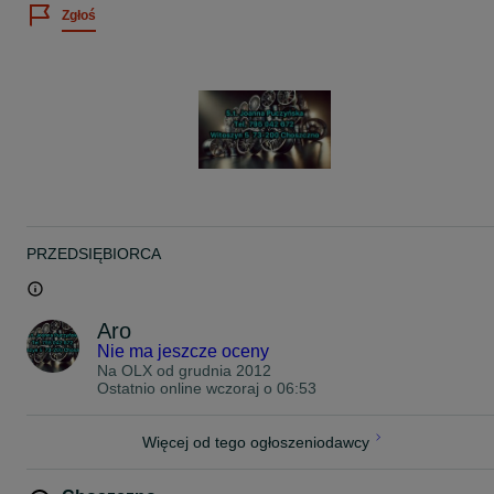
Real foto
Zgłoś
Więcej info 7.9.5.0.4.2.6.7.2
Możliwość wysyłki.
PRZEDSIĘBIORCA
Aro
Nie ma jeszcze oceny
Na OLX od
grudnia 2012
Ostatnio online wczoraj o 06:53
Więcej od tego ogłoszeniodawcy