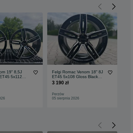
m 19" 8,5J
Felgi Romac Venom 18" 8J
Amp
ET45 5x112
ET45 5x108 Gloss Black
LX8
 Polished Face
Polished Face
Cla
3 190 zł
1 3
Perzów
Per
026
05 sierpnia 2026
05 