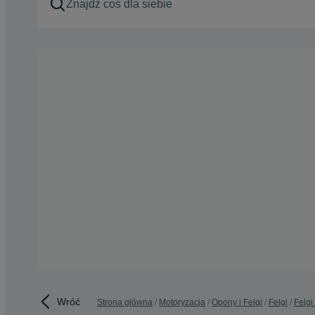
Wróć
Strona główna
Motoryzacja
Opony i Felgi
Felgi
Felgi