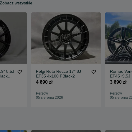
Zobacz wszystkie
19" 8,5J
Felgi Rota Recce 17" 8J
Romac Veno
lack
ET35 4x100 FBlack2
ET45+9,5J 
Gloss Black
4 690 zł
3 690 zł
Perzów
Perzów
05 sierpnia 2026
05 sierpnia 2