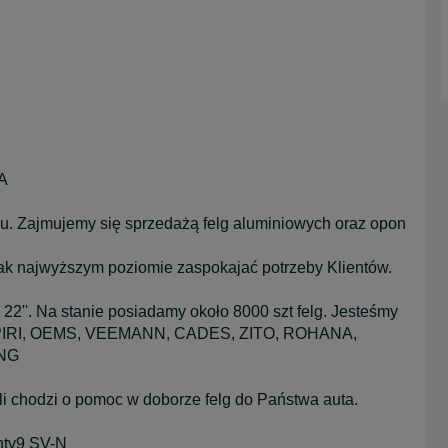
A
. Zajmujemy się sprzedażą felg aluminiowych oraz opon
 jak najwyższym poziomie zaspokajać potrzeby Klientów.
 22''. Na stanie posiadamy około 8000 szt felg. Jesteśmy
: ISPIRI, OEMS, VEEMANN, CADES, ZITO, ROHANA,
ING
li chodzi o pomoc w doborze felg do Państwa auta.
nty9 SV-N