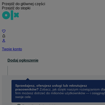
Przejdź do głównej części
Przejdź do stopki
Czat
Twoje konto
Dodaj ogłoszenie
Dla biznesu
opens in a new tab
Sprzedajesz, oferujesz usługi lub rekrutujesz
pracowników?
Zobacz, jak dzięki naszym rozwiązaniom dl
firm możesz dotrzeć do milionów użytkowników — i osiągną
swoje cele.