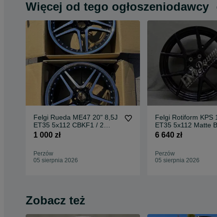
Więcej od tego ogłoszeniodawcy
Felgi Rueda ME47 20" 8,5J
Felgi Rotiform KPS 
ET35 5x112 CBKF1 / 2
ET35 5x112 Matte B
sztuki
Face w/ Gloss
1 000 zł
6 640 zł
Perzów
Perzów
05 sierpnia 2026
05 sierpnia 2026
Zobacz też