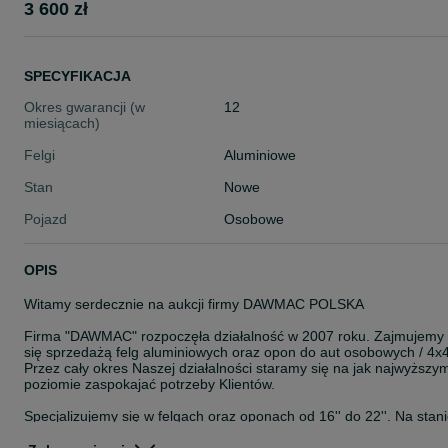
3 600 zł
SPECYFIKACJA
Okres gwarancji (w
12
miesiącach)
Felgi
Aluminiowe
Stan
Nowe
Pojazd
Osobowe
OPIS
Witamy serdecznie na aukcji firmy DAWMAC POLSKA
Firma "DAWMAC" rozpoczęła działalność w 2007 roku. Zajmujemy
się sprzedażą felg aluminiowych oraz opon do aut osobowych / 4x4
Przez cały okres Naszej działalności staramy się na jak najwyższy
poziomie zaspokajać potrzeby Klientów.
Specjalizujemy się w felgach oraz oponach od 16'' do 22''. Na stan
posiadamy około 8000 szt felg. Jesteśmy autoryzowanym