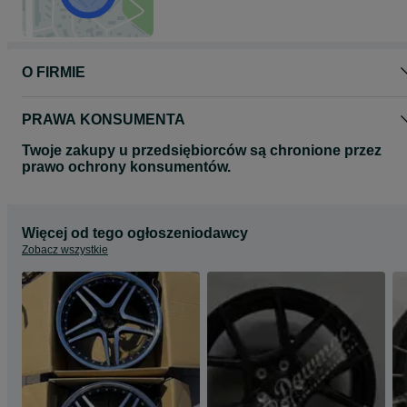
Cena podana w ogłoszeniu jest ceną brutto z VAT 23% oraz dotycz
kompletu czterech felg.
Proszę o kontakt telefoniczny lub za pomocą formularza olx
odnośnie wyboru oraz dostępności felg do Państwa samochodu.
O FIRMIE
Zapraszamy do zapoznania się z całą naszą ofertą felg na naszej
stronie www.dawmac.eu
PRAWA KONSUMENTA
Twoje zakupy u przedsiębiorców są chronione przez
prawo ochrony konsumentów.
Więcej od tego ogłoszeniodawcy
Zobacz wszystkie