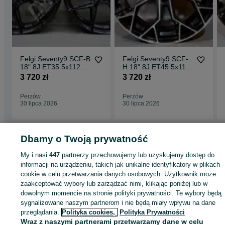
Felgi Seventy9 SCF-B
Felgi Seventy9 SCF-
18" 8J ET35 5x112
H 18" 8J ET45 5x112
Black Glossy
Black Front Polished
3 720 zł
3 720 zł
Perzów
Perzów
30 lipca 2026
30 lipca 2026
Dbamy o Twoją prywatność
Strona główna
Motoryzacja
Opony i Felgi
Felgi
Felgi - Wielkopolskie
Felg
My i nasi
447
partnerzy przechowujemy lub uzyskujemy dostęp do
- Perzów
informacji na urządzeniu, takich jak unikalne identyfikatory w plikach
cookie w celu przetwarzania danych osobowych. Użytkownik może
zaakceptować wybory lub zarządzać nimi, klikając poniżej lub w
KATEGORIA
dowolnym momencie na stronie polityki prywatności. Te wybory będą
sygnalizowane naszym partnerom i nie będą miały wpływu na dane
ID:
1002426383
Wyświetlenia: 
przeglądania.
Polityka cookies,
Polityka Prywatności
Wraz z naszymi partnerami przetwarzamy dane w celu