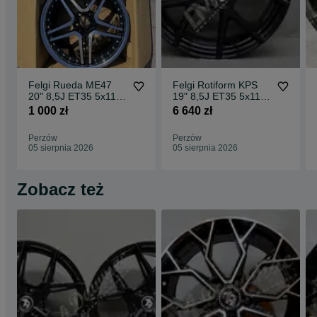
Felgi Rueda ME47
Felgi Rotiform KPS
20" 8,5J ET35 5x112
19" 8,5J ET35 5x112
CBKF1 / 2 sztuki
Matte Black Face w/
1 000 zł
6 640 zł
Gloss
Perzów
Perzów
05 sierpnia 2026
05 sierpnia 2026
Zobacz też