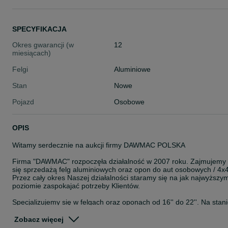
SPECYFIKACJA
Okres gwarancji (w
12
miesiącach)
Felgi
Aluminiowe
Stan
Nowe
Pojazd
Osobowe
OPIS
Witamy serdecznie na aukcji firmy DAWMAC POLSKA
Firma "DAWMAC" rozpoczęła działalność w 2007 roku. Zajmujemy
się sprzedażą felg aluminiowych oraz opon do aut osobowych / 4x4
Przez cały okres Naszej działalności staramy się na jak najwyższy
poziomie zaspokajać potrzeby Klientów.
Specjalizujemy się w felgach oraz oponach od 16'' do 22''. Na stan
posiadamy około 8000 szt felg. Jesteśmy autoryzowanym
przedstawicielem takich Firm jak: ISPIRI, OEMS, VEEMANN,
Zobacz więcej
CADES, ZITO, ROHANA, ROTIFORM, AXE, CALIBRE, KESKIN,