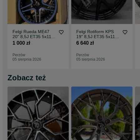
Felgi Rueda ME47
Felgi Rotiform KPS
20" 8,5J ET35 5x112
19" 8,5J ET35 5x112
CBKF1 / 2 sztuki
Matte Black Face w/
1 000 zł
6 640 zł
Gloss
Perzów
Perzów
05 sierpnia 2026
05 sierpnia 2026
Zobacz też