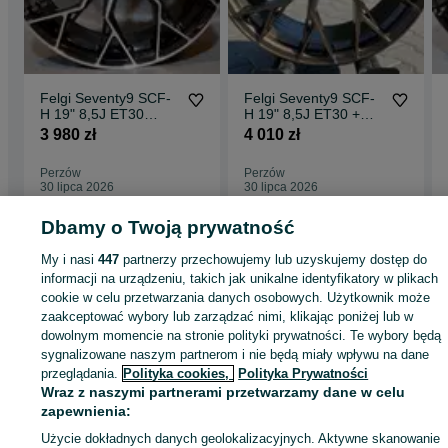
Felgi Seventy9 SCF-
Felgi Seventy9 SCF-
H 19" 8,5J ET30
H 19" 8,5J ET30 +
5x120 Black Front
9,5J ET35 5x120
3 980 zł
4 010 zł
Polished
Sand Bronze
Perzów
Perzów
30 lipca 2026
30 lipca 2026
Dbamy o Twoją prywatność
Strona główna
Motoryzacja
Opony i Felgi
Felgi
Felgi - Wielkopolskie
Felg
My i nasi
447
partnerzy przechowujemy lub uzyskujemy dostęp do
- Perzów
informacji na urządzeniu, takich jak unikalne identyfikatory w plikach
cookie w celu przetwarzania danych osobowych. Użytkownik może
zaakceptować wybory lub zarządzać nimi, klikając poniżej lub w
KATEGORIA
dowolnym momencie na stronie polityki prywatności. Te wybory będą
sygnalizowane naszym partnerom i nie będą miały wpływu na dane
przeglądania.
Polityka cookies,
Polityka Prywatności
ID:
1002407537
Wyświetlenia: 
Wraz z naszymi partnerami przetwarzamy dane w celu
zapewnienia:
Zadzwoń / SMS
Wyślij wiadomość
Użycie dokładnych danych geolokalizacyjnych. Aktywne skanowanie