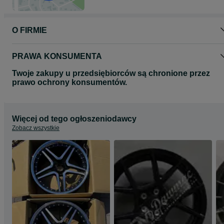
Proszę o kontakt telefoniczny lub za pomocą formularza olx
odnośnie wyboru oraz dostępności felg do Państwa samochodu.
O FIRMIE
Zapraszamy do zapoznania się z całą naszą ofertą felg na naszej
stronie www.dawmac.eu
PRAWA KONSUMENTA
Twoje zakupy u przedsiębiorców są chronione przez
prawo ochrony konsumentów.
Więcej od tego ogłoszeniodawcy
Zobacz wszystkie