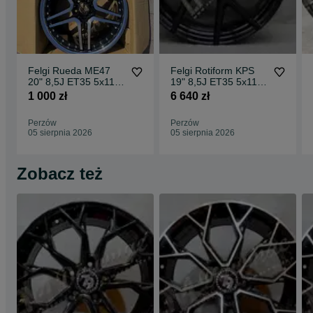
Felgi Rueda ME47
Felgi Rotiform KPS
20" 8,5J ET35 5x112
19" 8,5J ET35 5x112
CBKF1 / 2 sztuki
Matte Black Face w/
1 000 zł
6 640 zł
Gloss
Perzów
Perzów
05 sierpnia 2026
05 sierpnia 2026
Zobacz też