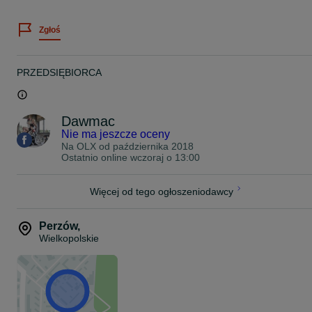
JAPAN RACING
Zgłoś
Zawsze staramy się stanąć na wysokości zadania jeśli chodzi o
pomoc w doborze felg do Państwa auta.
Dziś chcemy Państwu zaoferować felgi model :
PRZEDSIĘBIORCA
Seventy9 SCF-H
18" 8J ET30 5x120 bore 72,6
Dawmac
Kolor: Sand Bronze
Nie ma jeszcze oceny
Na OLX od
października 2018
*Zdjęcie poglądowe
Ostatnio online wczoraj o 13:00
Felgi na magazynie.
Więcej od tego ogłoszeniodawcy
ZAPRASZAMY!
625.K / NH
Perzów
,
Wielkopolskie
Cena podana w ogłoszeniu jest ceną brutto z VAT 23% oraz dotycz
kompletu czterech felg.
Proszę o kontakt telefoniczny lub za pomocą formularza olx
odnośnie wyboru oraz dostępności felg do Państwa samochodu.
Zapraszamy do zapoznania się z całą naszą ofertą felg na naszej