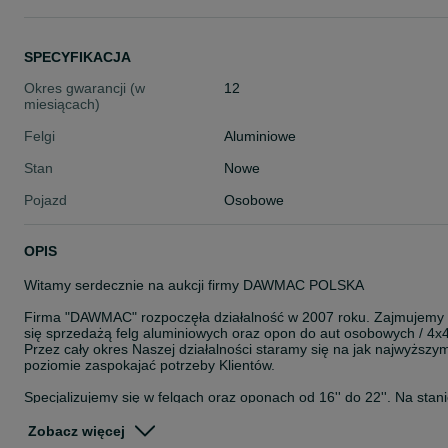
SPECYFIKACJA
Okres gwarancji (w
12
miesiącach)
Felgi
Aluminiowe
Stan
Nowe
Pojazd
Osobowe
OPIS
Witamy serdecznie na aukcji firmy DAWMAC POLSKA
Firma "DAWMAC" rozpoczęła działalność w 2007 roku. Zajmujemy
się sprzedażą felg aluminiowych oraz opon do aut osobowych / 4x4
Przez cały okres Naszej działalności staramy się na jak najwyższy
poziomie zaspokajać potrzeby Klientów.
Specjalizujemy się w felgach oraz oponach od 16'' do 22''. Na stan
posiadamy około 8000 szt felg. Jesteśmy autoryzowanym
przedstawicielem takich Firm jak: ISPIRI, OEMS, VEEMANN,
Zobacz więcej
CADES, ZITO, ROHANA, ROTIFORM, AXE, CALIBRE, KESKIN,