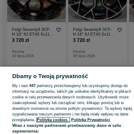
Felgi Seventy9 SCF-
Felgi Seventy9 SCF-
H 18" 8J ET45 5x112
H 18" 8J ET45 5x112
Black Glossy
Black Front Polished
3 720 zł
3 720 zł
Perzów
Perzów
30 lipca 2026
30 lipca 2026
Dbamy o Twoją prywatność
Strona główna
Motoryzacja
Opony i Felgi
Felgi
Felgi - Wielkopolskie
Felg
My i nasi
447
partnerzy przechowujemy lub uzyskujemy dostęp do
- Perzów
informacji na urządzeniu, takich jak unikalne identyfikatory w plikach
cookie w celu przetwarzania danych osobowych. Użytkownik może
zaakceptować wybory lub zarządzać nimi, klikając poniżej lub w
KATEGORIA
dowolnym momencie na stronie polityki prywatności. Te wybory będą
sygnalizowane naszym partnerom i nie będą miały wpływu na dane
ID:
przeglądania.
1002464541
Polityka cookies,
Polityka Prywatności
Wyświetlenia: 1
Wraz z naszymi partnerami przetwarzamy dane w celu
zapewnienia: