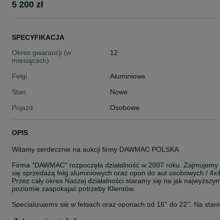
5 200 zł
SPECYFIKACJA
Okres gwarancji (w
12
miesiącach)
Felgi
Aluminiowe
Stan
Nowe
Pojazd
Osobowe
OPIS
Witamy serdecznie na aukcji firmy DAWMAC POLSKA
Firma "DAWMAC" rozpoczęła działalność w 2007 roku. Zajmujemy
się sprzedażą felg aluminiowych oraz opon do aut osobowych / 4x4
Przez cały okres Naszej działalności staramy się na jak najwyższy
poziomie zaspokajać potrzeby Klientów.
Specjalizujemy się w felgach oraz oponach od 16'' do 22''. Na stan
posiadamy około 8000 szt felg. Jesteśmy autoryzowanym