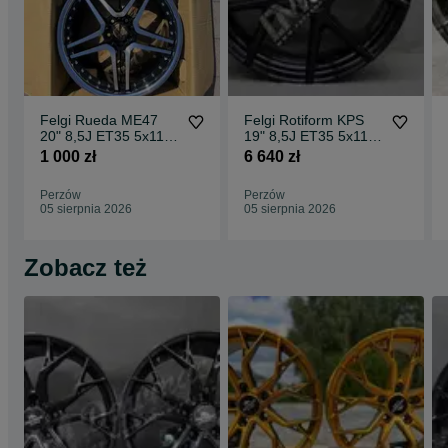
Felgi Rueda ME47
Felgi Rotiform KPS
20" 8,5J ET35 5x112
19" 8,5J ET35 5x112
CBKF1 / 2 sztuki
Matte Black Face w/
1 000 zł
6 640 zł
Gloss
Perzów
Perzów
05 sierpnia 2026
05 sierpnia 2026
Zobacz też