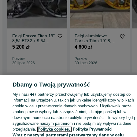
Felgi Forzza Titan 19"
Felgi aluminiowe
8,5J ET32 + 9,5J
Forzza Titan 19″ 8,5J
ET38 5x120 Black
ET32 + 9,5J ET38
5 200 zł
4 600 zł
Magic
5×120 Golden Amber
Perzów
Perzów
30 lipca 2026
30 lipca 2026
Dbamy o Twoją prywatność
Strona główna
Motoryzacja
Opony i Felgi
Felgi
Felgi - Wielkopolskie
Felg
My i nasi
447
partnerzy przechowujemy lub uzyskujemy dostęp do
- Perzów
informacji na urządzeniu, takich jak unikalne identyfikatory w plikach
cookie w celu przetwarzania danych osobowych. Użytkownik może
zaakceptować wybory lub zarządzać nimi, klikając poniżej lub w
KATEGORIA
dowolnym momencie na stronie polityki prywatności. Te wybory będą
sygnalizowane naszym partnerom i nie będą miały wpływu na dane
ID:
927396254
Wyświetlenia: 1
przeglądania.
Polityka cookies,
Polityka Prywatności
Wraz z naszymi partnerami przetwarzamy dane w celu