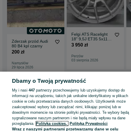
Felgi ATS Racelight
18" 9,5J ET35 5x112
Zderzak przód Audi
Silver
3 950 zł
80 B4 kpl czarny
200 zł
Perzów
03 sierpnia 2026
Namysłów
29 lipca 2026
Dbamy o Twoją prywatność
Strona główna
Motoryzacja
Opony i Felgi
Felgi
Felgi - Wielkopolskie
Felg
My i nasi
447
partnerzy przechowujemy lub uzyskujemy dostęp do
- Perzów
informacji na urządzeniu, takich jak unikalne identyfikatory w plikach
cookie w celu przetwarzania danych osobowych. Użytkownik może
zaakceptować wybory lub zarządzać nimi, klikając poniżej lub w
KATEGORIA
dowolnym momencie na stronie polityki prywatności. Te wybory będą
sygnalizowane naszym partnerom i nie będą miały wpływu na dane
ID:
928439633
Wyświetlenia: 7
przeglądania.
Polityka cookies,
Polityka Prywatności
Wraz z naszymi partnerami przetwarzamy dane w celu