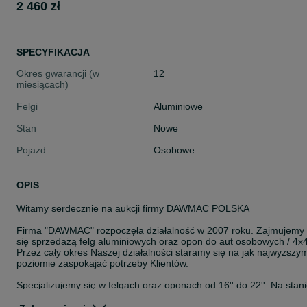
2 460 zł
SPECYFIKACJA
Okres gwarancji (w
12
miesiącach)
Felgi
Aluminiowe
Stan
Nowe
Pojazd
Osobowe
OPIS
Witamy serdecznie na aukcji firmy DAWMAC POLSKA
Firma "DAWMAC" rozpoczęła działalność w 2007 roku. Zajmujemy
się sprzedażą felg aluminiowych oraz opon do aut osobowych / 4x4
Przez cały okres Naszej działalności staramy się na jak najwyższy
poziomie zaspokajać potrzeby Klientów.
Specjalizujemy się w felgach oraz oponach od 16'' do 22''. Na stan
posiadamy około 8000 szt felg. Jesteśmy autoryzowanym