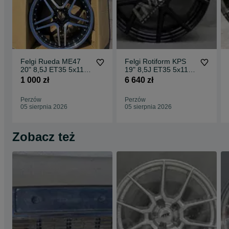
Felgi Rueda ME47
Felgi Rotiform KPS
20" 8,5J ET35 5x112
19" 8,5J ET35 5x112
CBKF1 / 2 sztuki
Matte Black Face w/
1 000 zł
6 640 zł
Gloss
Perzów
Perzów
05 sierpnia 2026
05 sierpnia 2026
Zobacz też