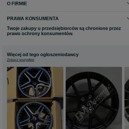
O FIRMIE
4x100/114 White
Proszę o kontakt telefoniczny lub za pomocą formularza olx
odnośnie ceny oraz dostępności felg do Państwa samochodu.
PRAWA KONSUMENTA
Zapraszamy do zapoznania się z całą naszą ofertą felg Japan
Twoje zakupy u przedsiębiorców są chronione przez
Racing na naszej stronie www.dawmac.eu
prawo ochrony konsumentów.
Więcej od tego ogłoszeniodawcy
Zobacz wszystkie