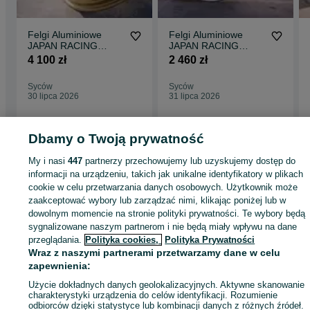
Felgi Aluminiowe
Felgi Aluminiowe
JAPAN RACING
JAPAN RACING
Model JR32 Pełna
Model JR7 Pełna
4 100 zł
2 460 zł
Oferta.
Oferta.
Syców
Syców
30 lipca 2026
31 lipca 2026
Dbamy o Twoją prywatność
Strona główna
Motoryzacja
Opony i Felgi
Felgi
Felgi - Dolnośląskie
Felgi
My i nasi
447
partnerzy przechowujemy lub uzyskujemy dostęp do
Syców
informacji na urządzeniu, takich jak unikalne identyfikatory w plikach
cookie w celu przetwarzania danych osobowych. Użytkownik może
zaakceptować wybory lub zarządzać nimi, klikając poniżej lub w
KATEGORIA
dowolnym momencie na stronie polityki prywatności. Te wybory będą
sygnalizowane naszym partnerom i nie będą miały wpływu na dane
przeglądania.
Polityka cookies,
Polityka Prywatności
ID:
503551057
Wyświetlenia: 130
Wraz z naszymi partnerami przetwarzamy dane w celu
zapewnienia:
Zadzwoń / SMS
Wyślij wiadomość
Użycie dokładnych danych geolokalizacyjnych. Aktywne skanowanie
charakterystyki urządzenia do celów identyfikacji. Rozumienie
odbiorców dzięki statystyce lub kombinacji danych z różnych źródeł.