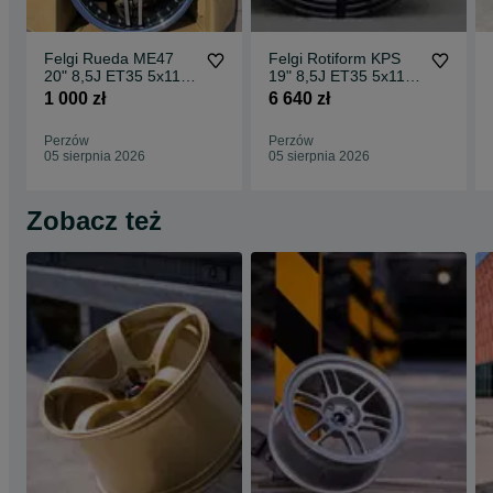
Felgi Rueda ME47
Felgi Rotiform KPS
20" 8,5J ET35 5x112
19" 8,5J ET35 5x112
CBKF1 / 2 sztuki
Matte Black Face w/
1 000 zł
6 640 zł
Gloss
Perzów
Perzów
05 sierpnia 2026
05 sierpnia 2026
Zobacz też