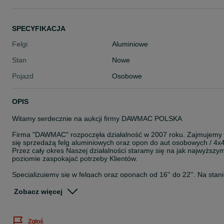
SPECYFIKACJA
Felgi
Aluminiowe
Stan
Nowe
Pojazd
Osobowe
OPIS
Witamy serdecznie na aukcji firmy DAWMAC POLSKA
Firma "DAWMAC" rozpoczęła działalność w 2007 roku. Zajmujemy
się sprzedażą felg aluminiowych oraz opon do aut osobowych / 4x4
Przez cały okres Naszej działalności staramy się na jak najwyższy
poziomie zaspokajać potrzeby Klientów.
Specjalizujemy się w felgach oraz oponach od 16'' do 22''. Na stan
posiadamy około 8000 szt felg. Jesteśmy autoryzowanym
przedstawicielem takich Firm jak: ISPIRI, OEMS, VEEMANN,
Zobacz więcej
CADES, ZITO, ROHANA, ROTIFORM, AXE, CALIBRE, KESKIN,
JAPAN RACING
Zgłoś
Zawsze staramy się stanąć na wysokości zadania jeśli chodzi o