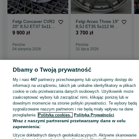
Felgi Concaver CVR2
Felgi Arceo Three 19"
20" 8,5J ET37 5x112
8,5J ET35 5x112 Matt
Brushed Titanium
Grey Lip Diamond
9 900 zł
3 700 zł
Perzów
Perzów
04 sierpnia 2026
31 lipca 2026
Dbamy o Twoją prywatność
Strona główna
Motoryzacja
Opony i Felgi
Felgi
Felgi - Dolnośląskie
Felgi
My i nasi
447
partnerzy przechowujemy lub uzyskujemy dostęp do
Syców
informacji na urządzeniu, takich jak unikalne identyfikatory w plikach
cookie w celu przetwarzania danych osobowych. Użytkownik może
zaakceptować wybory lub zarządzać nimi, klikając poniżej lub w
KATEGORIA
dowolnym momencie na stronie polityki prywatności. Te wybory będą
sygnalizowane naszym partnerom i nie będą miały wpływu na dane
przeglądania.
Polityka cookies,
Polityka Prywatności
ID:
504572481
Wyświetlenia: 7
Wraz z naszymi partnerami przetwarzamy dane w celu
zapewnienia:
Zadzwoń / SMS
Wyślij wiadomość
Użycie dokładnych danych geolokalizacyjnych. Aktywne skanowanie