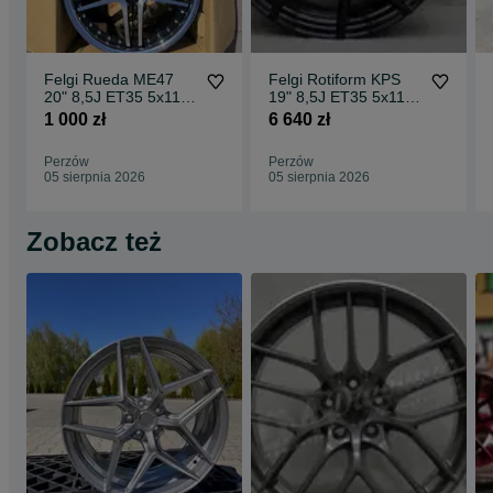
Felgi Rueda ME47
Felgi Rotiform KPS
20" 8,5J ET35 5x112
19" 8,5J ET35 5x112
CBKF1 / 2 sztuki
Matte Black Face w/
1 000 zł
6 640 zł
Gloss
Perzów
Perzów
05 sierpnia 2026
05 sierpnia 2026
Zobacz też