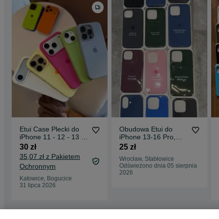
Etui Case Plecki do
Obudowa Etui do
iPhone 11 - 12 - 13 -
iPhone 13-16 Pro,
14 - 15 - 16 - 17 | Pro
Pro Max, Silicone
30 zł
25 zł
Max Plus Mini
Case Plecki
35,07 zł z Pakietem
Wrocław, Stabłowice
Obudowa Ochronna
Ochronnym
Odświeżono dnia 05 sierpnia
Pokrowiec Nakładka
2026
Katowice, Bogucice
31 lipca 2026