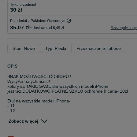
Tylko przedmiot
30 zł
Przedmiot z Pakietem Ochronnym
35,07 zł
+ dostawa od 6,49 zł
Szczegóły ceny
Stan: Nowe
Typ: Plecki
Przeznaczenie: Iphone
OPIS
BRAK MOŻLIWOŚCI ODBIORU !
Wysyłka natychmiast !
kolory są TAKIE SAME dla wszystkich modeli iPhone
jest też DODATKOWO PŁATNE SZKŁO ochronne !! cenа- 10zl
Etui na wszystkie modeli iPhone-
- 11
- 12
- 13
- 14
Zobacz więcej
- 15
- 16
- 17