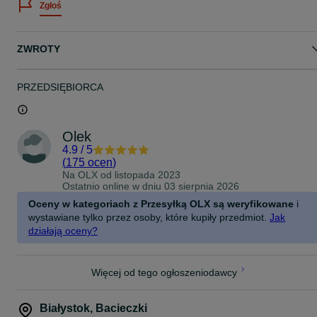
Zgłoś
Pro / Max / Mini / Plus
POKROWIEC NIE POSIADA MAGSAFE.
ZWROTY
NIE WYSYŁAM PRZESYŁEK POBRANIOWYCH.
Po wybraniu wysyłki proszę napisać wiadomość: jaki case będzie d
wysłania (kolor, iPhone, ilość) lub zdjęcie.
PRZEDSIĘBIORCA
PROSZĘ O PRZEMYŚLANY ZAKUP - BRAK MOŻLIWOŚCI
ZWROTU.
WYMIANA MOŻLIWA JEST JEDYNIE W PRZYPADKU, KIEDY CAS
Olek
NIE ZOSTAŁ OTWARTY. KOSZT WYSYŁKI POKRYWA KUPUJĄCY
4.9
/
5
(
175 ocen
)
Na OLX od
listopada 2023
Ostatnio online w dniu 03 sierpnia 2026
Oceny w kategoriach z Przesyłką OLX są weryfikowane
i
wystawiane tylko przez osoby, które kupiły przedmiot.
Jak
działają oceny?
Więcej od tego ogłoszeniodawcy
Białystok
,
Bacieczki