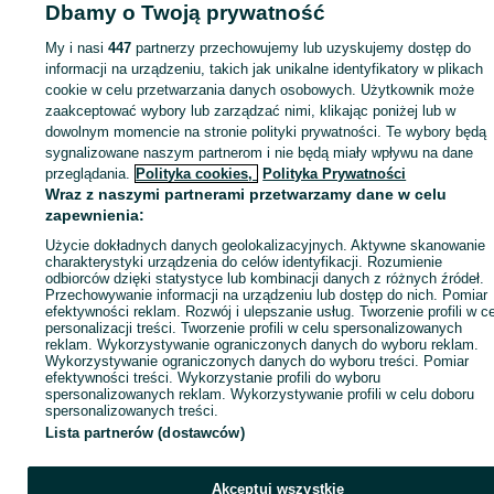
Dbamy o Twoją prywatność
Strona główna
Elektronika
Telefony
Akcesoria
Etui
Etui - Podlaskie
Etui 
Białystok
Etui - Bacieczki
My i nasi
447
partnerzy przechowujemy lub uzyskujemy dostęp do
informacji na urządzeniu, takich jak unikalne identyfikatory w plikach
cookie w celu przetwarzania danych osobowych. Użytkownik może
KATEGORIA
zaakceptować wybory lub zarządzać nimi, klikając poniżej lub w
dowolnym momencie na stronie polityki prywatności. Te wybory będą
ID:
1077074449
Wyświetlenia: 5
sygnalizowane naszym partnerom i nie będą miały wpływu na dane
przeglądania.
Polityka cookies,
Polityka Prywatności
Wraz z naszymi partnerami przetwarzamy dane w celu
Wyślij wiadomość
Kup
zapewnienia:
Użycie dokładnych danych geolokalizacyjnych. Aktywne skanowanie
charakterystyki urządzenia do celów identyfikacji. Rozumienie
odbiorców dzięki statystyce lub kombinacji danych z różnych źródeł.
Przechowywanie informacji na urządzeniu lub dostęp do nich. Pomiar
efektywności reklam. Rozwój i ulepszanie usług. Tworzenie profili w c
personalizacji treści. Tworzenie profili w celu spersonalizowanych
reklam. Wykorzystywanie ograniczonych danych do wyboru reklam.
Wykorzystywanie ograniczonych danych do wyboru treści. Pomiar
efektywności treści. Wykorzystanie profili do wyboru
spersonalizowanych reklam. Wykorzystywanie profili w celu doboru
spersonalizowanych treści.
Lista partnerów (dostawców)
Akceptuj wszystkie