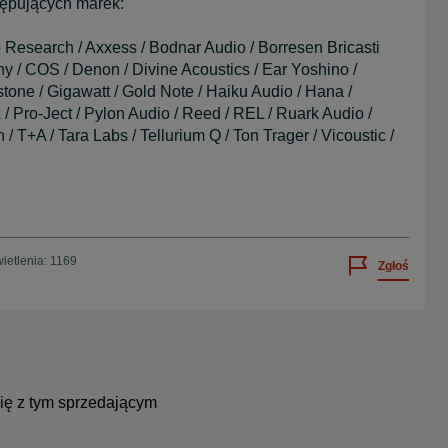
ępujących marek:
o Research / Axxess / Bodnar Audio / Borresen Bricasti
 / COS / Denon / Divine Acoustics / Ear Yoshino /
stone / Gigawatt / Gold Note / Haiku Audio / Hana /
 / Pro-Ject / Pylon Audio / Reed / REL / Ruark Audio /
 T+A / Tara Labs / Tellurium Q / Ton Trager / Vicoustic /
ietlenia: 1169
Zgłoś
się z tym sprzedającym