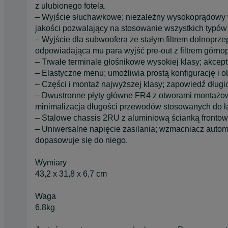
z ulubionego fotela.
– Wyjście słuchawkowe; niezależny wysokoprądowy
jakości pozwalający na stosowanie wszystkich typów
– Wyjście dla subwoofera ze stałym filtrem dolnopr
odpowiadająca mu para wyjść pre-out z filtrem górn
– Trwałe terminale głośnikowe wysokiej klasy; akce
– Elastyczne menu; umożliwia prostą konfigurację i 
– Części i montaż najwyższej klasy; zapowiedź długic
– Dwustronne płyty główne FR4 z otworami montażowy
minimalizacja długości przewodów stosowanych do 
– Stalowe chassis 2RU z aluminiową ścianką frontową
– Uniwersalne napięcie zasilania; wzmacniacz automa
dopasowuje się do niego.
Wymiary
43,2 x 31,8 x 6,7 cm
Waga
6,8kg