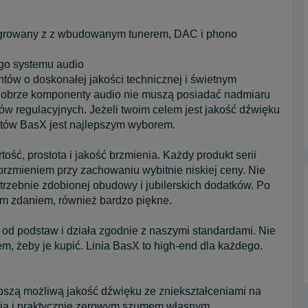
egrowany z z wbudowanym tunerem, DAC i phono
go systemu audio
tów o doskonałej jakości technicznej i świetnym
ć dobrze komponenty audio nie muszą posiadać nadmiaru
w regulacyjnych. Jeżeli twoim celem jest jakość dźwięku
któw BasX jest najlepszym wyborem.
ość, prostota i jakość brzmienia. Każdy produkt serii
zmieniem przy zachowaniu wybitnie niskiej ceny. Nie
trzebnie zdobionej obudowy i jubilerskich dodatków. Po
zym zdaniem, również bardzo piękne.
od podstaw i działa zgodnie z naszymi standardami. Nie
m, żeby je kupić. Linia BasX to high-end dla każdego.
epszą możliwą jakość dźwięku ze zniekształceniami na
ia i praktycznie zerowym szumem własnym.