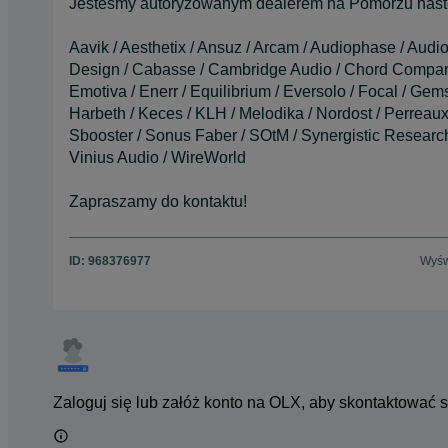
Jesteśmy autoryzowanym dealerem na Pomorzu nast
Aavik / Aesthetix / Ansuz / Arcam / Audiophase / Audi
Design / Cabasse / Cambridge Audio / Chord Company
Emotiva / Enerr / Equilibrium / Eversolo / Focal / Gem
Harbeth / Keces / KLH / Melodika / Nordost / Perreaux
Sbooster / Sonus Faber / SOtM / Synergistic Research /
Vinius Audio / WireWorld
Zapraszamy do kontaktu!
ID:
968376977
Wyśw
Zaloguj się lub załóż konto na OLX, aby skontaktować 