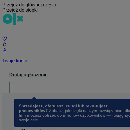
Przejdź do głównej części
Przejdź do stopki
Czat
Twoje konto
Dodaj ogłoszenie
Dla biznesu
opens in a new tab
Sprzedajesz, oferujesz usługi lub rekrutujesz
pracowników?
Zobacz, jak dzięki naszym rozwiązaniom dl
firm możesz dotrzeć do milionów użytkowników — i osiągną
swoje cele.