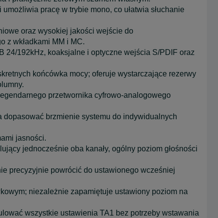
i umożliwia pracę w trybie mono, co ułatwia słuchanie
iowe oraz wysokiej jakości wejście do
o z wkładkami MM i MC.
B 24/192kHz, koaksjalne i optyczne wejścia S/PDIF oraz
kretnych końcówka mocy; oferuje wystarczające rezerwy
olumny.
o legendarnego przetwornika cyfrowo-analogowego
la dopasować brzmienie systemu do indywidualnych
ami jasności.
lujący jednocześnie oba kanały, ogólny poziom głośności
nie precyzyjnie powrócić do ustawionego wcześniej
awkowym; niezależnie zapamiętuje ustawiony poziom na
gulować wszystkie ustawienia TA1 bez potrzeby wstawania