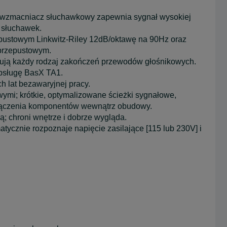
 wzmacniacz słuchawkowy zapewnia sygnał wysokiej
 słuchawek.
zepustowym Linkwitz-Riley 12dB/oktawę na 90Hz oraz
oprzepustowym.
ptują każdy rodzaj zakończeń przewodów głośnikowych.
obsługę BasX TA1.
h lat bezawaryjnej pracy.
mi; krótkie, optymalizowane ścieżki sygnałowe,
łączenia komponentów wewnątrz obudowy.
; chroni wnętrze i dobrze wygląda.
tycznie rozpoznaje napięcie zasilające [115 lub 230V] i