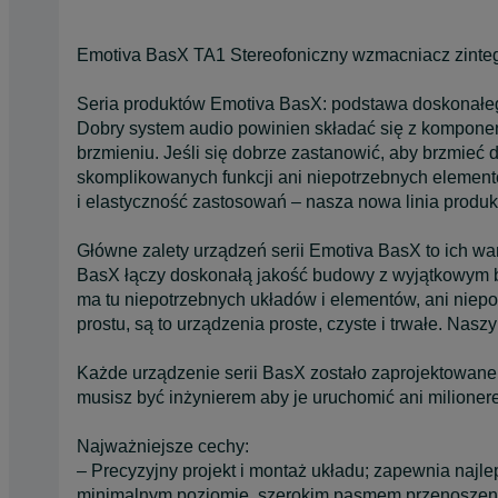
Emotiva BasX TA1 Stereofoniczny wzmacniacz zint
Seria produktów Emotiva BasX: podstawa doskonałe
Dobry system audio powinien składać się z komponen
brzmieniu. Jeśli się dobrze zastanowić, aby brzmie
skomplikowanych funkcji ani niepotrzebnych elementó
i elastyczność zastosowań – nasza nowa linia produ
Główne zalety urządzeń serii Emotiva BasX to ich wart
BasX łączy doskonałą jakość budowy z wyjątkowym br
ma tu niepotrzebnych układów i elementów, ani niepo
prostu, są to urządzenia proste, czyste i trwałe. Nas
Każde urządzenie serii BasX zostało zaprojektowane 
musisz być inżynierem aby je uruchomić ani milionere
Najważniejsze cechy:
– Precyzyjny projekt i montaż układu; zapewnia najl
minimalnym poziomie, szerokim pasmem przenoszen