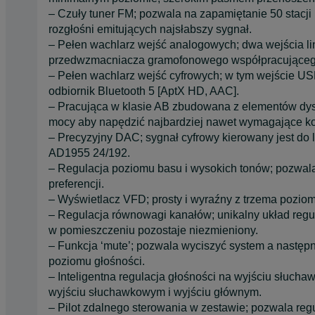
– Czuły tuner FM; pozwala na zapamiętanie 50 stacji 
rozgłośni emitujących najsłabszy sygnał.
– Pełen wachlarz wejść analogowych; dwa wejścia lin
przedwzmacniacza gramofonowego współpracująceg
– Pełen wachlarz wejść cyfrowych; w tym wejście US
odbiornik Bluetooth 5 [AptX HD, AAC].
– Pracująca w klasie AB zbudowana z elementów dys
mocy aby napędzić najbardziej nawet wymagające k
– Precyzyjny DAC; sygnał cyfrowy kierowany jest d
AD1955 24/192.
– Regulacja poziomu basu i wysokich tonów; pozwa
preferencji.
– Wyświetlacz VFD; prosty i wyraźny z trzema poziom
– Regulacja równowagi kanałów; unikalny układ regu
w pomieszczeniu pozostaje niezmieniony.
– Funkcja ‘mute’; pozwala wyciszyć system a następ
poziomu głośności.
– Inteligentna regulacja głośności na wyjściu słuch
wyjściu słuchawkowym i wyjściu głównym.
– Pilot zdalnego sterowania w zestawie; pozwala re