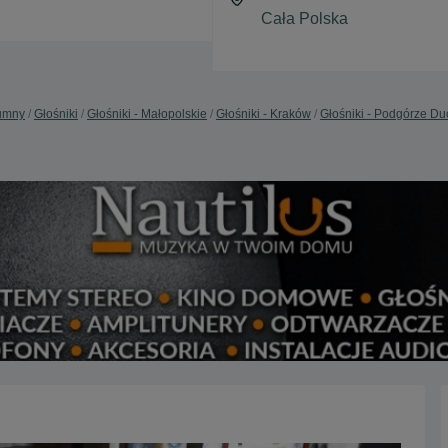
lumny
Głośniki
Głośniki - Małopolskie
Głośniki - Kraków
Głośniki - Podgórze Du