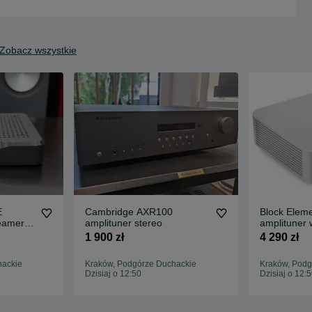
Zobacz wszystkie
E
Cambridge AXR100
Block Eleme
eamer
amplituner stereo
amplituner 
1 900 zł
4 290 zł
hackie
Kraków, Podgórze Duchackie
Kraków, Podg
Dzisiaj o 12:50
Dzisiaj o 12: