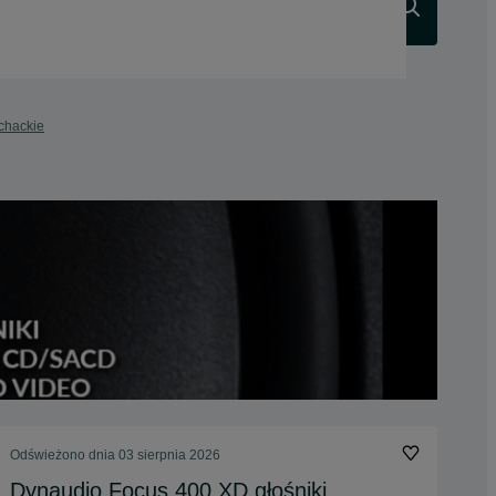
Szukaj
chackie
Odświeżono dnia 03 sierpnia 2026
Dynaudio Focus 400 XD głośniki