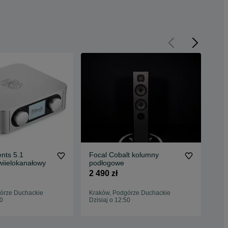
nts 5.1
Focal Cobalt kolumny
Mus
wiielokanałowy
podłogowe
wkł
2 490 zł
4 7
órze Duchackie
Kraków, Podgórze Duchackie
Kra
50
Dzisiaj o 12:50
Dzis