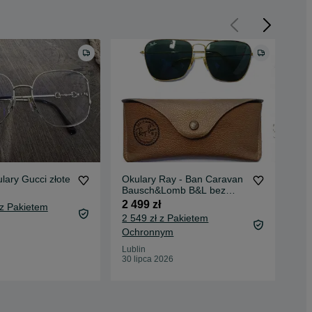
lary Gucci złote
Okulary Ray - Ban Caravan
Dyn
Bausch&Lomb B&L bez
19 
zadrapań
2 499 zł
 z Pakietem
2 549 zł z Pakietem
Ochronnym
Kra
Dzis
Lublin
30 lipca 2026