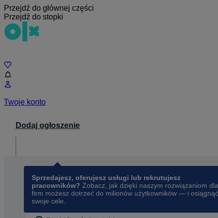
Przejdź do głównej części
Przejdź do stopki
Czat
Twoje konto
Dodaj ogłoszenie
Dla biznesu
opens in a new tab
Sprzedajesz, oferujesz usługi lub rekrutujesz
pracowników?
Zobacz, jak dzięki naszym rozwiązaniom dl
firm możesz dotrzeć do milionów użytkowników — i osiągną
swoje cele.