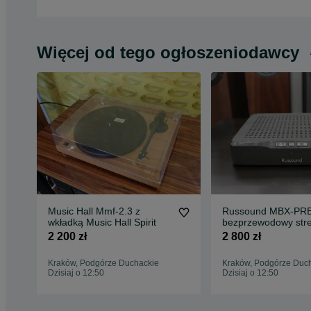
Więcej od tego ogłoszeniodawcy
Music Hall Mmf-2.3 z
Russound MBX-PR
wkładką Music Hall Spirit
bezprzewodowy str
multimedialny
2 200 zł
2 800 zł
Kraków, Podgórze Duchackie
Kraków, Podgórze Duc
Dzisiaj o 12:50
Dzisiaj o 12:50