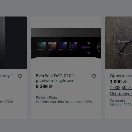
zarny 1
EverSolo DAC-Z10 /
Oprawki oku
przetwornik cyfrowo
1 000 zł
analogowy
9 399 zł
1 038,50 zł
Ochronnym
Bielsko-Biała
Września
pca 2026
Odświeżono dnia 04 sierpnia 2026
29 lipca 2026