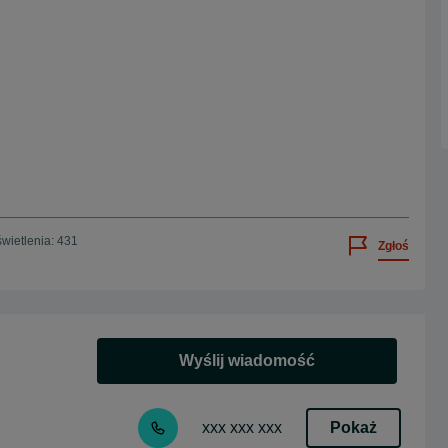
wietlenia: 431
Zgłoś
Wyślij wiadomość
Pokaż
xxx xxx xxx