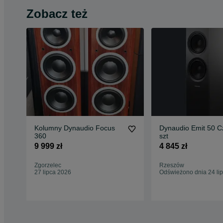
Zobacz też
Kolumny Dynaudio Focus
Dynaudio Emit 50 C
360
szt
9 999 zł
4 845 zł
Zgorzelec
Rzeszów
27 lipca 2026
Odświeżono dnia 24 li