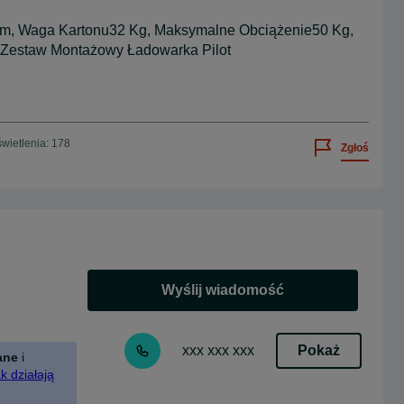
m, Waga Kartonu32 Kg, Maksymalne Obciążenie50 Kg,
 Zestaw Montażowy Ładowarka Pilot
wietlenia: 178
Zgłoś
Wyślij wiadomość
Pokaż
xxx xxx xxx
ane
i
k działają