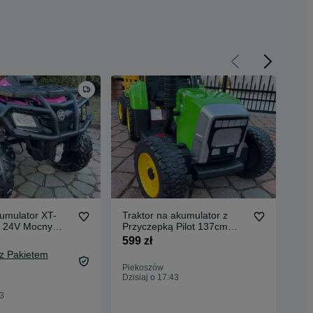
umulator XT-
Traktor na akumulator z
Aut
 24V Mocny
Przyczepką Pilot 137cm
AT
 RÓŻOWY
12V traktorek ciągnik
Ma
599 zł
999
 z Pakietem
1 0
Piekoszów
Oc
Dzisiaj o 17:43
Pie
43
Dzis