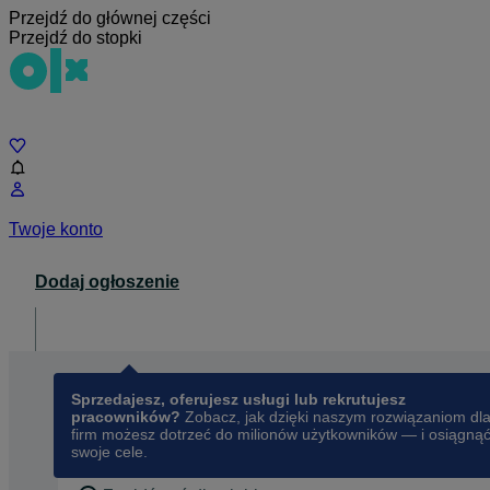
Przejdź do głównej części
Przejdź do stopki
Czat
Twoje konto
Dodaj ogłoszenie
Dla biznesu
opens in a new tab
Sprzedajesz, oferujesz usługi lub rekrutujesz
pracowników?
Zobacz, jak dzięki naszym rozwiązaniom dl
firm możesz dotrzeć do milionów użytkowników — i osiągną
swoje cele.