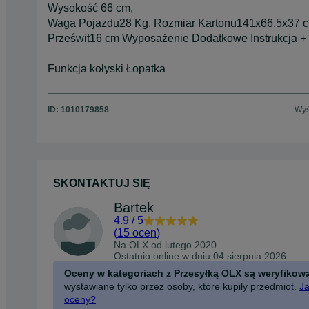
Wysokość 66 cm,
Waga Pojazdu28 Kg, Rozmiar Kartonu141x66,5x37 c
Prześwit16 cm Wyposażenie Dodatkowe Instrukcja +
Funkcja kołyski Łopatka
ID:
1010179858
Wyś
SKONTAKTUJ SIĘ
Bartek
4.9
/
5
(
15 ocen
)
Na OLX od
lutego 2020
Ostatnio online w dniu 04 sierpnia 2026
Oceny w kategoriach z Przesyłką OLX są weryfikow
wystawiane tylko przez osoby, które kupiły przedmiot.
Ja
oceny?