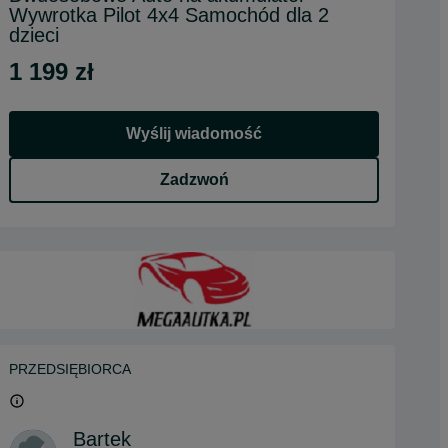
Wywrotka Pilot 4x4 Samochód dla 2
dzieci
1 199 zł
Wyślij wiadomość
Zadzwoń
PRZEDSIĘBIORCA
Bartek