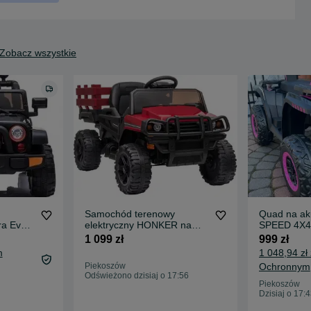
Zobacz wszystkie
Samochód terenowy
Quad na ak
ra Eva
elektryczny HONKER na
SPEED 4X4
ecka
akumulator auto ciężarówka
4x80 Wat
1 099 zł
999 zł
m
1 048,94 zł
Piekoszów
Ochronnym
Odświeżono dzisiaj o 17:56
Piekoszów
Dzisiaj o 17: