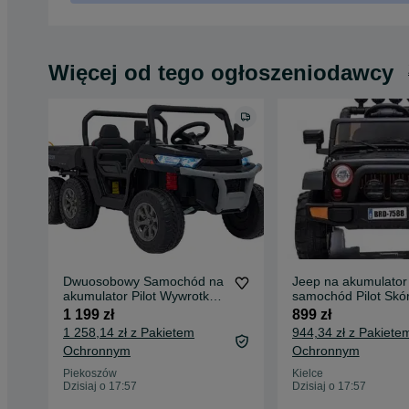
Więcej od tego ogłoszeniodawcy
Dwuosobowy Samochód na
Jeep na akumulator
akumulator Pilot Wywrotka
samochód Pilot Skó
6 kół Ciężarówka
AUTO Autko dla dzi
1 199 zł
899 zł
1 258,14 zł z Pakietem
944,34 zł z Pakiete
Ochronnym
Ochronnym
Piekoszów
Kielce
Dzisiaj o 17:57
Dzisiaj o 17:57