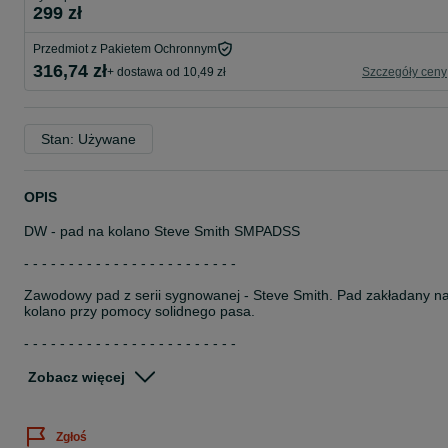
299 zł
Przedmiot z Pakietem Ochronnym
316,74 zł
+ dostawa od 10,49 zł
Szczegóły ceny
Stan: Używane
OPIS
DW - pad na kolano Steve Smith SMPADSS
- - - - - - - - - - - - - - - - - - - - - - - -
Zawodowy pad z serii sygnowanej - Steve Smith. Pad zakładany n
kolano przy pomocy solidnego pasa.
- - - - - - - - - - - - - - - - - - - - - - - -
Stan bardzo dobry, guma czysta i niewybita, czarna farba nie jest
Zobacz więcej
mocno odrapana.
- - - - - - - - - - - - - - - - - - - - - - - -
Zgłoś