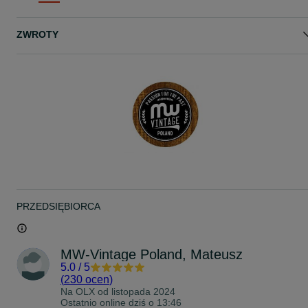
KONTAKT: 51*****53
Zapraszam :)
ZWROTY
www.mw-vintage.pl
www.facebook.com/mwvintagepoland/
PRZEDSIĘBIORCA
MW-Vintage Poland, Mateusz
5.0
/
5
(
230 ocen
)
Na OLX od
listopada 2024
Ostatnio online dziś o 13:46