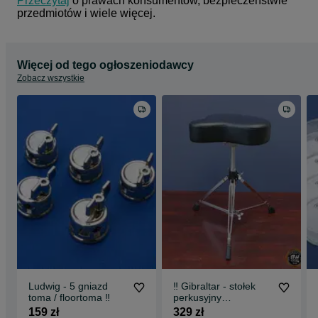
Przeczytaj
 o prawach konsumentów, bezpieczeństwie 
przedmiotów i wiele więcej.
Więcej od tego ogłoszeniodawcy
Zobacz wszystkie
Ludwig - 5 gniazd
‼️ Gibraltar - stołek
toma / floortoma ‼️
perkusyjny
motocyklowy 6608 ‼️
159 zł
329 zł