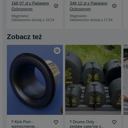
168,07 zł z Pakietem
348,12 zł z Pakietem
Ochronnym
Ochronnym
Wągrowiec
Wągrowiec
Odświeżono dzisiaj o 18:24
Odświeżono dzisiaj o 17:04
Zobacz też
‼️ Kick Port -
‼️ Drums Only -
wzmocnienie
zestaw case'ów z