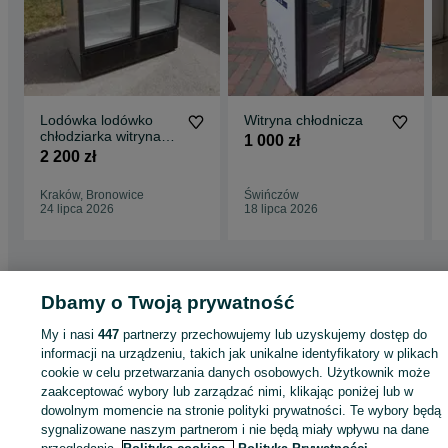
Lodówka lodówko
Witryna chłodnicza
chłodziarka witryna
1 000 zł
szafa chłodnicza
2 200 zł
chłodnia sklep
Kraków, Bronowice
Świńczów
24 lipca 2026
18 lipca 2026
Dbamy o Twoją prywatność
Strona główna
Firma i Przemysł
Sklepy i magazyny
Lady i witryny
chłodnicze
Lady i witryny chłodnicze - Małopolskie
Lady i witryny chłodnicze
My i nasi
447
partnerzy przechowujemy lub uzyskujemy dostęp do
Kraków
Lady i witryny chłodnicze - Krowodrza
informacji na urządzeniu, takich jak unikalne identyfikatory w plikach
cookie w celu przetwarzania danych osobowych. Użytkownik może
KATEGORIA
zaakceptować wybory lub zarządzać nimi, klikając poniżej lub w
dowolnym momencie na stronie polityki prywatności. Te wybory będą
sygnalizowane naszym partnerom i nie będą miały wpływu na dane
ID:
826103658
Wyświetlenia: 28