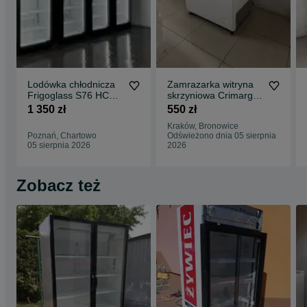
Lodówka chłodnicza
Zamrazarka witryna
Frigoglass S76 HC
skrzyniowa Crimarg
witryna do napoi i
300l skrzynia
1 350 zł
550 zł
nabialu
Kraków, Bronowice
Poznań, Chartowo
Odświeżono dnia 05 sierpnia
05 sierpnia 2026
2026
Zobacz też