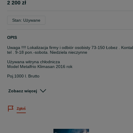
2 200 zł
Stan: Używane
OPIS
Uwaga !!!! Lokalizacja firmy i odbiór osobisty 73-150 Łobez . Konta
tel . 9-18 pon.-sobota. Niedziela nieczynne
Używana witryna chłodnicza
Model Metalfrio Klimasan 2016 rok
Poj.1000 l. Brutto
Wym. 124/73/213 cm.
Zobacz więcej
Agregat Aspera R-290a
Sterowanie elektroniczne
Zgłoś
Chłodzenie dynamiczne nawiew szybkie chłodzenie
Regulacja półek 4 Szt. .