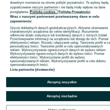
dowolnym momencie na stronie polityki prywatności. Te wybory będą
sygnalizowane naszym partnerom i nie będą miały wpływu na dane
KATEGORIA
przeglądania.
Polityka cookies,
Polityka Prywatności
Wraz z naszymi partnerami przetwarzamy dane w celu
zapewnienia:
ID:
942082957
Wyświetlenia: 24
Użycie dokładnych danych geolokalizacyjnych. Aktywne skanowanie
charakterystyki urządzenia do celów identyfikacji. Rozumienie
Zadzwoń / SMS
Wyślij wiadomość
odbiorców dzięki statystyce lub kombinacji danych z różnych źródeł.
Przechowywanie informacji na urządzeniu lub dostęp do nich. Pomiar
efektywności reklam. Rozwój i ulepszanie usług. Tworzenie profili w c
personalizacji treści. Tworzenie profili w celu spersonalizowanych
reklam. Wykorzystywanie ograniczonych danych do wyboru reklam.
Wykorzystywanie ograniczonych danych do wyboru treści. Pomiar
efektywności treści. Wykorzystanie profili do wyboru
spersonalizowanych reklam. Wykorzystywanie profili w celu doboru
spersonalizowanych treści.
Lista partnerów (dostawców)
Akceptuj wszystkie
Akceptuj niezbędne