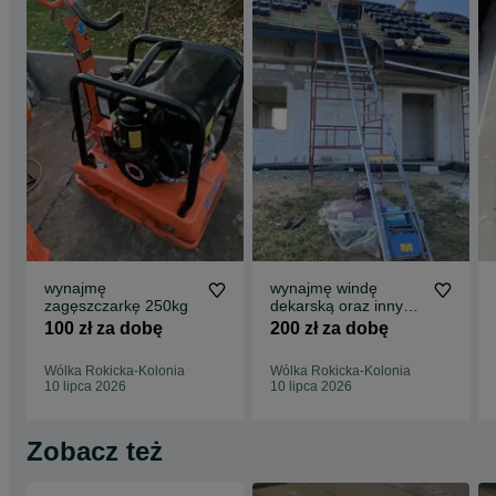
wynajmę
wynajmę windę
zagęszczarkę 250kg
dekarską oraz inny
sprzęt dekarsko
100 zł za dobę
200 zł za dobę
budowlany
Wólka Rokicka-Kolonia
Wólka Rokicka-Kolonia
10 lipca 2026
10 lipca 2026
Zobacz też