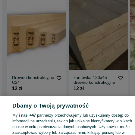
Drewno konstrukcyjne
kantówka 120x45
C24
drewno konstrukcyjne
12 zł
12 zł
Wólka Rokicka-Kolonia
Łuszczów Pierwszy
10 lipca 2026
13 lipca 2026
Dbamy o Twoją prywatność
My i nasi
447
partnerzy przechowujemy lub uzyskujemy dostęp do
informacji na urządzeniu, takich jak unikalne identyfikatory w plikach
Strona główna
Budowa i Remont
Drewno
Belki
Belki - Lubelskie
Belki -
cookie w celu przetwarzania danych osobowych. Użytkownik może
Wólka Rokicka-Kolonia
zaakceptować wybory lub zarządzać nimi, klikając poniżej lub w