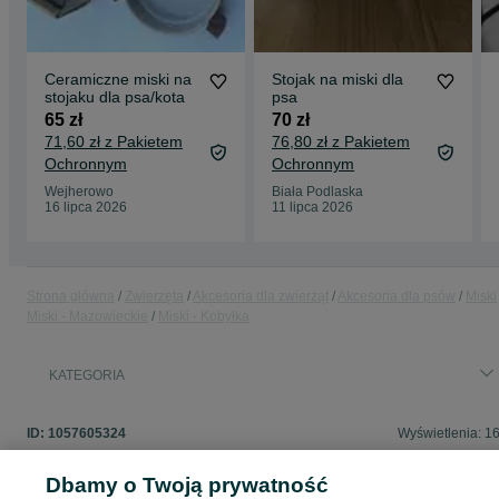
Ceramiczne miski na
Stojak na miski dla
stojaku dla psa/kota
psa
65 zł
70 zł
71,60 zł z Pakietem
76,80 zł z Pakietem
Ochronnym
Ochronnym
Wejherowo
Biała Podlaska
16 lipca 2026
11 lipca 2026
Strona główna
Zwierzęta
Akcesoria dla zwierząt
Akcesoria dla psów
Miski
Miski - Mazowieckie
Miski - Kobyłka
KATEGORIA
ID:
1057605324
Wyświetlenia: 1
Dbamy o Twoją prywatność