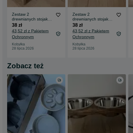
Zestaw 2
Zestaw 2
drewnianych stojaków
drewnianych stojaków
na miskę 0,9l+ miski
na miskę 0,9l+ miski
38 zł
38 zł
dla psa
43,52 zł z Pakietem
43,52 zł z Pakietem
Ochronnym
Ochronnym
Kobyłka
Kobyłka
28 lipca 2026
28 lipca 2026
Zobacz też