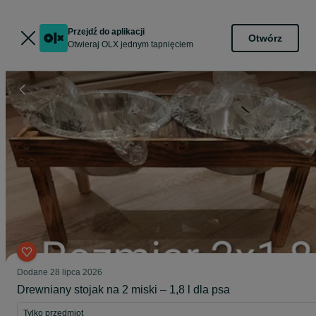
Przejdź do aplikacji
Otwórz
Otwieraj OLX jednym tapnięciem
Dodane
28 lipca 2026
Drewniany stojak na 2 miski – 1,8 l dla psa
Tylko przedmiot