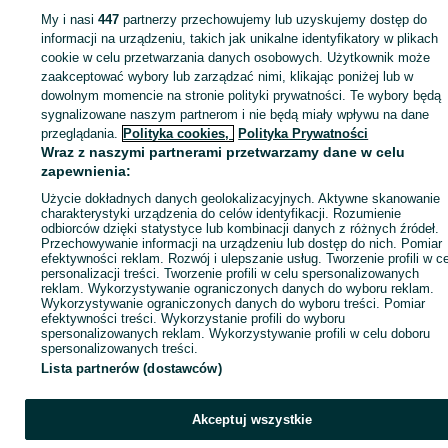
My i nasi
447
partnerzy przechowujemy lub uzyskujemy dostęp do
Zaloguj się lub załóż konto na OLX, aby skontaktować się z t
informacji na urządzeniu, takich jak unikalne identyfikatory w plikach
sprzedającym
cookie w celu przetwarzania danych osobowych. Użytkownik może
zaakceptować wybory lub zarządzać nimi, klikając poniżej lub w
dowolnym momencie na stronie polityki prywatności. Te wybory będą
sygnalizowane naszym partnerom i nie będą miały wpływu na dane
Zaloguj się / Załóż konto
przeglądania.
Polityka cookies,
Polityka Prywatności
Wraz z naszymi partnerami przetwarzamy dane w celu
Kup
zapewnienia:
Użycie dokładnych danych geolokalizacyjnych. Aktywne skanowanie
charakterystyki urządzenia do celów identyfikacji. Rozumienie
odbiorców dzięki statystyce lub kombinacji danych z różnych źródeł.
Przechowywanie informacji na urządzeniu lub dostęp do nich. Pomiar
efektywności reklam. Rozwój i ulepszanie usług. Tworzenie profili w c
personalizacji treści. Tworzenie profili w celu spersonalizowanych
reklam. Wykorzystywanie ograniczonych danych do wyboru reklam.
Wykorzystywanie ograniczonych danych do wyboru treści. Pomiar
efektywności treści. Wykorzystanie profili do wyboru
spersonalizowanych reklam. Wykorzystywanie profili w celu doboru
spersonalizowanych treści.
Lista partnerów (dostawców)
Akceptuj wszystkie