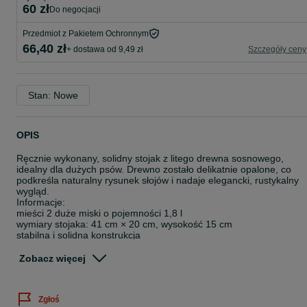
60 zł
do negocjacji
Przedmiot z Pakietem Ochronnym
66,40 zł
+ dostawa od 9,49 zł
Szczegóły ceny
Stan: Nowe
OPIS
Ręcznie wykonany, solidny stojak z litego drewna sosnowego,
idealny dla dużych psów. Drewno zostało delikatnie opalone, co
podkreśla naturalny rysunek słojów i nadaje elegancki, rustykalny
wygląd.
Informacje:
mieści 2 duże miski o pojemności 1,8 l
wymiary stojaka: 41 cm × 20 cm, wysokość 15 cm
stabilna i solidna konstrukcja
drewno nielakierowane – w pełni bezpieczne, bez chemii
łatwe w czyszczeniu
Zobacz więcej
idealne do karmy i wody
Stojak jest nowy, wykonany ręcznie.
Możliwość wykonania innych rozmiarów i pojemności misek na
Zgłoś
zamówienie.