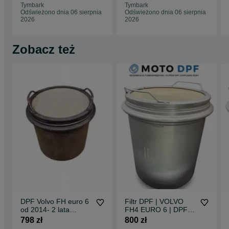
Tymbark
Tymbark
Odświeżono dnia 06 sierpnia
Odświeżono dnia 06 sierpnia
2026
2026
Zobacz też
DPF Volvo FH euro 6
Filtr DPF | VOLVO
od 2014- 2 lata
FH4 EURO 6 | DPF
gwarancji - DPF-
RENAULT Seria T,
798 zł
800 zł
Truck.com
Gama | Od Ręki