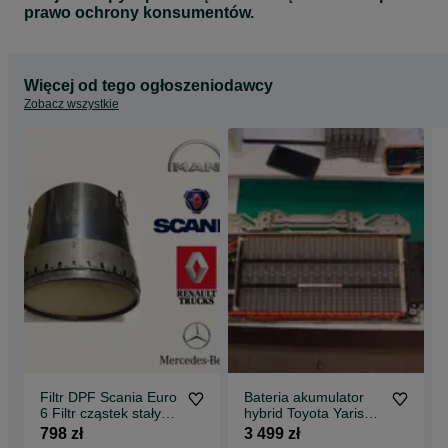
prawo ochrony konsumentów.
Więcej od tego ogłoszeniodawcy
Zobacz wszystkie
Filtr DPF Scania Euro
Bateria akumulator
6 Filtr cząstek stałych
hybrid Toyota Yaris
- DPF-Truck.com
Prius Auris - Hybrid-
798 zł
3 499 zł
Doctor.com