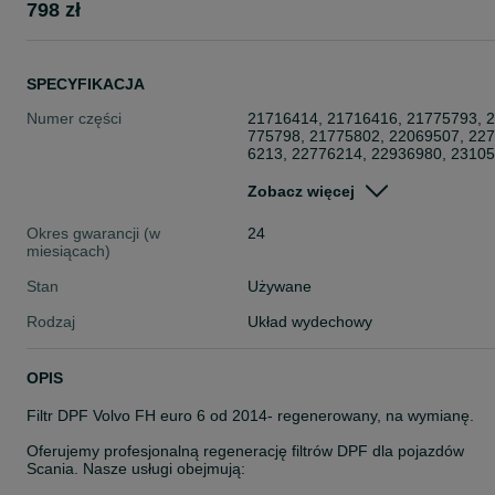
798 zł
SPECYFIKACJA
Numer części
21716414, 21716416, 21775793, 
775798, 21775802, 22069507, 22
6213, 22776214, 22936980, 2310
93, 23108407, 23108408, 2313552
8, 23135543,
Zobacz więcej
Okres gwarancji (w
24
miesiącach)
Stan
Używane
Rodzaj
Układ wydechowy
OPIS
Filtr DPF Volvo FH euro 6 od 2014- regenerowany, na wymianę.
Oferujemy profesjonalną regenerację filtrów DPF dla pojazdów
Scania. Nasze usługi obejmują:​