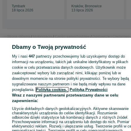
Tymbark
Kraków, Bronowice
18 lipca 2026
13 lipca 2026
Strona główna
Motoryzacja
Części samochodowe
Dostawcze i Ciężarowe
Dostawcze i Ciężarowe - Małopolskie
Dostawcze i Ciężarowe - Kraków
Dbamy o Twoją prywatność
Dostawcze i Ciężarowe - Prądnik Biały
My i nasi
447
partnerzy przechowujemy lub uzyskujemy dostęp do
informacji na urządzeniu, takich jak unikalne identyfikatory w plikach
KATEGORIA
cookie w celu przetwarzania danych osobowych. Użytkownik może
zaakceptować wybory lub zarządzać nimi, klikając poniżej lub w
ID:
991604196
Wyświetlenia: 
dowolnym momencie na stronie polityki prywatności. Te wybory będą
sygnalizowane naszym partnerom i nie będą miały wpływu na dane
przeglądania.
Polityka cookies,
Polityka Prywatności
Zadzwoń / SMS
Wyślij wiadomość
Wraz z naszymi partnerami przetwarzamy dane w celu
zapewnienia:
Użycie dokładnych danych geolokalizacyjnych. Aktywne skanowanie
charakterystyki urządzenia do celów identyfikacji. Rozumienie
odbiorców dzięki statystyce lub kombinacji danych z różnych źródeł.
Przechowywanie informacji na urządzeniu lub dostęp do nich. Pomiar
efektywności reklam. Rozwój i ulepszanie usług. Tworzenie profili w c
personalizacji treści. Tworzenie profili w celu spersonalizowanych