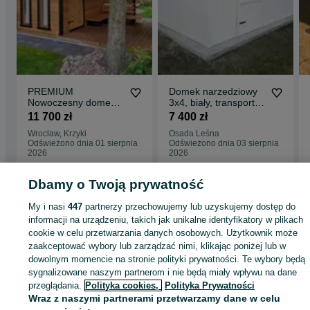
PREMIUM
Domek narzedziowy
Nowoczesny domek
3x4, biały, transport
narzędziowy
cały kraj, domek
11 700 zł
7 400 zł
"Bocian"/Altanka/Altan
ogrodowy
Wrocław, Krzyki
Osada Leśna
a
Odświeżono dnia 01 sierpnia
Odświeżono dnia 03 sierpnia
2026
2026
Dbamy o Twoją prywatność
Strona główna
Dom i Ogród
Ogród
Architektura ogrodowa
Domki
Domki 
My i nasi
447
partnerzy przechowujemy lub uzyskujemy dostęp do
Dolnośląskie
Domki - Wrocław
Domki - Krzyki
informacji na urządzeniu, takich jak unikalne identyfikatory w plikach
cookie w celu przetwarzania danych osobowych. Użytkownik może
zaakceptować wybory lub zarządzać nimi, klikając poniżej lub w
KATEGORIA
dowolnym momencie na stronie polityki prywatności. Te wybory będą
sygnalizowane naszym partnerom i nie będą miały wpływu na dane
ID:
890383906
Wyświetlenia: 7
przeglądania.
Polityka cookies,
Polityka Prywatności
Wraz z naszymi partnerami przetwarzamy dane w celu