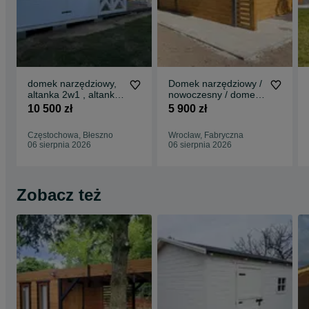
domek narzędziowy,
Domek narzędziowy /
altanka 2w1 , altanki,
nowoczesny / domek
wiaty, altany,
/ plaski dach.
10 500 zł
5 900 zł
6x3/6x4/7x3
Częstochowa, Błeszno
Wrocław, Fabryczna
06 sierpnia 2026
06 sierpnia 2026
Zobacz też