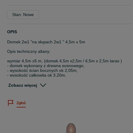
Stan: Nowe
OPIS
Domek 2w1 "na słupach 2w1 " 4,5m x 5m
Opis techniczny altany:
wymiar 4,5m x5 m, (domek 4,5m x2,5m / 4,5m x 2,5m taras )
- domek wykonany z drewna sosnowego,
- wysokość ścian bocznych ok 2,05m,
- wysokość całkowita ok 3,20m,
- słupy nośne 9cmx9cm
- ścianki wykonane z kantówki 9x4 + deska boazeryjna 20mm
Zobacz więcej
CENA OBEJMUJE:
Zgłoś
- kompletny produkt (bez podłogi oraz dostawki z pomieszczeniem
gospodarczym )
- dach pokryty gontem bitumicznym
- impregnację dwukrotną drewnochronem (kolor do wyboru klienta)
( kolor biały za dopłatą )
- stolarkę wykończeniową
- drzwi drewniane z zamkiem oraz klamką