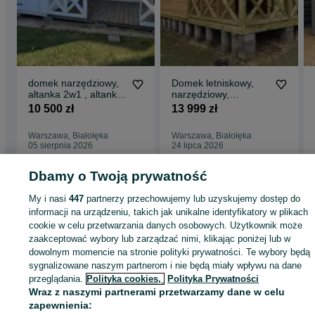
domek narzędziowy,
Domek letniskowy,
altanka 2w1 , altanki,
narzędziowy,
wiaty, altany,
ogrodowy Montaż w
10 500 zł
13 999 zł
6x3/6x4/domki
cenie
Warszawa, Białołęka
Warszawa, Białołęka
05 sierpnia 2026
24 lipca 2026
Dbamy o Twoją prywatność
Strona główna
Dom i Ogród
Ogród
Architektura ogrodowa
Domki
Domki 
My i nasi
447
partnerzy przechowujemy lub uzyskujemy dostęp do
Mazowieckie
Domki - Warszawa
Domki - Białołęka
informacji na urządzeniu, takich jak unikalne identyfikatory w plikach
cookie w celu przetwarzania danych osobowych. Użytkownik może
zaakceptować wybory lub zarządzać nimi, klikając poniżej lub w
KATEGORIA
dowolnym momencie na stronie polityki prywatności. Te wybory będą
sygnalizowane naszym partnerom i nie będą miały wpływu na dane
przeglądania.
Polityka cookies,
Polityka Prywatności
ID:
890381677
Wyświetlenia: 6
Wraz z naszymi partnerami przetwarzamy dane w celu
zapewnienia: