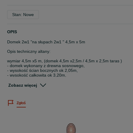
Stan: Nowe
OPIS
Domek 2w1 "na słupach 2w1 " 4,5m x 5m
Opis techniczny altany:
wymiar 4,5m x5 m, (domek 4,5m x2,5m / 4,5m x 2,5m taras )
- domek wykonany z drewna sosnowego,
- wysokość ścian bocznych ok 2,05m,
- wysokość całkowita ok 3,20m,
- słupy nośne 9cmx9cm
- ścianki wykonane z kantówki 9x4 + deska boazeryjna 20mm
Zobacz więcej
CENA OBEJMUJE:
Zgłoś
- kompletny produkt (bez podłogi oraz dostawki z pomieszczeniem
gospodarczym )
- dach pokryty gontem bitumicznym
- impregnację dwukrotną drewnochronem (kolor do wyboru klienta)
( kolor biały za dopłatą )
- stolarkę wykończeniową
- drzwi drewniane z zamkiem oraz klamką