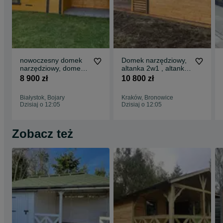
nowoczesny domek
Domek narzędziowy,
narzędziowy, domek
altanka 2w1 , altanki,
2w1, altanka , altanki
wiaty, altany,
8 900 zł
10 800 zł
Białystok, Bojary
Kraków, Bronowice
Dzisiaj o 12:05
Dzisiaj o 12:05
Zobacz też