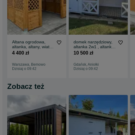
Altana ogrodowa,
domek narzędziowy,
altanka, altany, wiaty,
altanka 2w1 , altanki,
domek,
wiaty, altany,
4 400 zł
10 500 zł
altanki,wiata,Drewnol.
6x3/6x4/domki
Warszawa, Bemowo
Gdańsk, Aniołki
Dzisiaj o 09:42
Dzisiaj o 09:42
Zobacz też