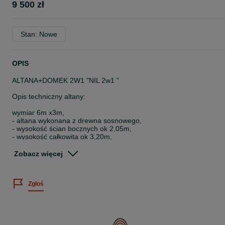
9 500 zł
Stan: Nowe
OPIS
ALTANA+DOMEK 2W1 "NIL 2w1 "
Opis techniczny altany:
wymiar 6m x3m,
- altana wykonana z drewna sosnowego,
- wysokość ścian bocznych ok 2,05m,
- wysokość całkowita ok 3,20m,
- słupy nośne 9cmx9cm
Zobacz więcej
CENA OBEJMUJE:
- konstrukcja 6x3 ( altana 3x3 , domek 3x3 )
- 3 narożniki zabudowane ( 3 wejścia do altany )
Zgłoś
- kompletny produkt (bez podłogi)
- dach pokryty gontem bitumicznym
- impregnację dwukrotną drewnochronem (kolor do wyboru klienta)
- stolarkę wykończeniową