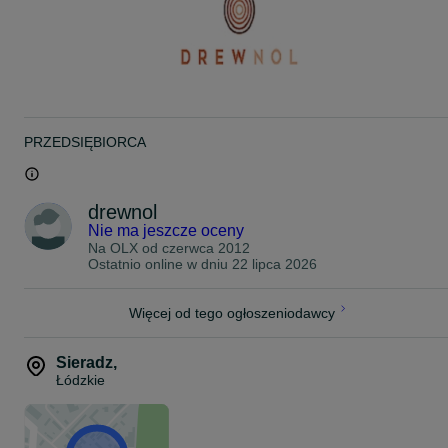
Dodatkowo można zamówić
-inny wzór
- podłogę drewnianą
- słupy nośne 12 cm x 12 cm
- inny kolor
- orynnowanie
- zabudowę wejścia w altanie
- okiennice
- drzwi z klamką oraz zamkiem
PRZEDSIĘBIORCA
INFORMACJE DODATKOWE:
- montaż płatny dodatkowo
- transport płatny dodatkowo
drewnol
Bądźmy w kontakcie!
Nie ma jeszcze oceny
TEL: 79*****78
Na OLX od
czerwca 2012
TEL: 78*****60
Ostatnio online w dniu 22 lipca 2026
Zapraszamy na inne nasze aukcje oraz zapoznanie się z ofertą na
stronie www.drewnol.com
Więcej od tego ogłoszeniodawcy
Wykonujemy inne wymiary oraz wzory altan na indywidualne
zamówienie klienta.
Sieradz
,
Łódzkie