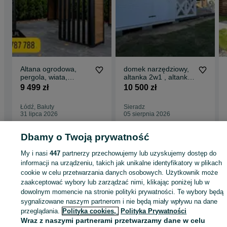
Altana ogrodowa,
domek narzędziowy,
pergola, wiata,
altanka 2w1 , altanki,
zabudowa
wiaty, altany,
9 499 zł
10 500 zł
6x3/6x4/7x3
Łódź, Bałuty
Sieradz
31 lipca 2026
05 sierpnia 2026
Dbamy o Twoją prywatność
Strona główna
Dom i Ogród
Ogród
Architektura ogrodowa
Altany i wiaty
My i nasi
447
partnerzy przechowujemy lub uzyskujemy dostęp do
Altany i wiaty - Łódzkie
Altany i wiaty - Sieradz
informacji na urządzeniu, takich jak unikalne identyfikatory w plikach
cookie w celu przetwarzania danych osobowych. Użytkownik może
zaakceptować wybory lub zarządzać nimi, klikając poniżej lub w
KATEGORIA
dowolnym momencie na stronie polityki prywatności. Te wybory będą
sygnalizowane naszym partnerom i nie będą miały wpływu na dane
ID:
659012231
Wyświetlenia: 61
przeglądania.
Polityka cookies,
Polityka Prywatności
Wraz z naszymi partnerami przetwarzamy dane w celu