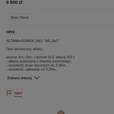
9 500 zł
Stan: Nowe
OPIS
ALTANA+DOMEK 2W1 "NIL 2w1"
Opis techniczny altany:
wymiar 6m x3m, ( domek 3x3, altanę 3x3 )
- altana wykonana z drewna sosnowego,
- wysokość ścian bocznych ok 2,05m,
- wysokość całkowita ok 3,20m,
- słupy nośne 9cmx9cm
Zobacz więcej
CENA OBEJMUJE:
- altanę z 3 wejściami do altany ( zabudowane narożniki )
Zgłoś
- kompletny produkt (bez podłogi)
- dach pokryty gontem bitumicznym
- impregnację dwukrotną drewnochronem (kolor do wyboru klienta)
- stolarkę wykończeniową