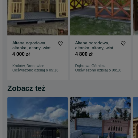
Altana ogrodowa,
Altana ogrodowa,
altanka, altany, wiaty,
altanka, altany, wiaty,
domek, pergola, wiata
domek, pergola,
4 000 zł
4 800 zł
, domki
drewutnia.
Kraków, Bronowice
Dąbrowa Górnicza
Odświeżono dzisiaj o 09:16
Odświeżono dzisiaj o 09:16
Zobacz też