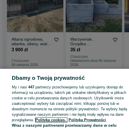
Altana ogrodowa,
Warzywniak ,
altanka, altany, wiata
Grządka
drewniana, pergola,
podwyższona
3 900 zł
35 zł
drewutnia.
Choszczno
Choszczno
Odświeżono dnia 06 sierpnia
06 sierpnia 2026
2026
Dbamy o Twoją prywatność
Strona główna
Dom i Ogród
Ogród
Architektura ogrodowa
Altany i wiaty
My i nasi
447
partnerzy przechowujemy lub uzyskujemy dostęp do
Altany i wiaty - Zachodniopomorskie
Altany i wiaty - Choszczno
informacji na urządzeniu, takich jak unikalne identyfikatory w plikach
cookie w celu przetwarzania danych osobowych. Użytkownik może
zaakceptować wybory lub zarządzać nimi, klikając poniżej lub w
KATEGORIA
dowolnym momencie na stronie polityki prywatności. Te wybory będą
sygnalizowane naszym partnerom i nie będą miały wpływu na dane
ID:
659012050
Wyświetlenia: 51
przeglądania.
Polityka cookies,
Polityka Prywatności
Wraz z naszymi partnerami przetwarzamy dane w celu