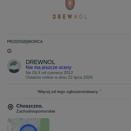
Dodatkowo można zamówić
-inny wzór
- podłogę z desek calowych
- słupy nośne 12 cm x 12 cm
- inny kolor
- orynnowanie
-dodatkową zabudowę wejść
INFORMACJE DODATKOWE:
PRZEDSIĘBIORCA
- montaż płatny dodatkowo
- transport płatny dodatkowo
Bądźmy w kontakcie!
drewnol.com
DREWNOL
Nie ma jeszcze oceny
Zapraszamy na inne nasze aukcje oraz zapoznanie się z ofertą na
Na OLX od
czerwca 2012
stronie
Ostatnio online w dniu 22 lipca 2026
drewnol.com
facebook.com/drewnol
Więcej od tego ogłoszeniodawcy
Wykonujemy inne wymiary oraz wzory altan na indywidualne
zamówienie klienta.
Choszczno
,
Zachodniopomorskie