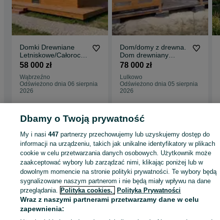
Działamy kilka naście lat na rynku PL i UE.
Zapraszam na inne moje aukcje.
Stawiamy na jakość wykonania
Domki Drewniane
Dom/domy z drewna.
Letniskowe/Całoroczn
Dom drewniany
e
letniskowy/całoroczny.
58 000 zł
78 000 zł
Bez pozwolenia
Wąbrzeźno
Lulkowo
Odświeżono dnia 06 sierpnia
Odświeżono dnia 05 sierpnia
2026
2026
Dbamy o Twoją prywatność
Strona główna
Dom i Ogród
Ogród
Architektura ogrodowa
Domki
Domki 
My i nasi
447
partnerzy przechowujemy lub uzyskujemy dostęp do
Podkarpackie
Domki - Korczyna
informacji na urządzeniu, takich jak unikalne identyfikatory w plikach
cookie w celu przetwarzania danych osobowych. Użytkownik może
zaakceptować wybory lub zarządzać nimi, klikając poniżej lub w
KATEGORIA
dowolnym momencie na stronie polityki prywatności. Te wybory będą
sygnalizowane naszym partnerom i nie będą miały wpływu na dane
przeglądania.
Polityka cookies,
Polityka Prywatności
ID:
886292920
Wyświetlenia: 15
Wraz z naszymi partnerami przetwarzamy dane w celu
zapewnienia:
Zadzwoń / SMS
Wyślij wiadomość