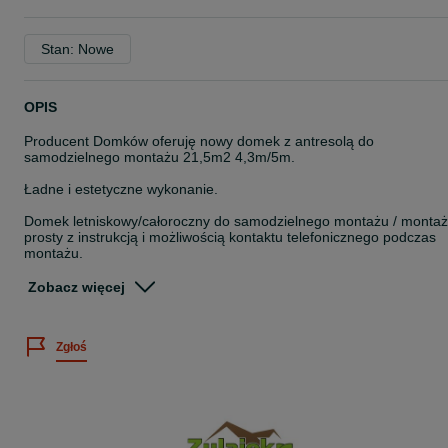
Stan: Nowe
OPIS
Producent Domków oferuję nowy domek z antresolą do
samodzielnego montażu 21,5m2 4,3m/5m.
Ładne i estetyczne wykonanie.
Domek letniskowy/całoroczny do samodzielnego montażu / montaż
prosty z instrukcją i możliwością kontaktu telefonicznego podczas
montażu.
Wykonany z konstrukcji szkieletowej certyfikowanej, co wpływa na
Zobacz więcej
jego wytrzymałość. Istnieje możliwość zastosowania ocieplenia.
Domek z konstrukcją szkieletową jest bardziej stabilny i dobrze
docieplony.
Zgłoś
Ściany i dach wykonany z deski pióro wpust z zewnątrz o grubości
około 20mm i deski do wewnątrz o grubości około 15mm. Wszystki
deski są starannie wykonane bez pęknięć i dziur strugane i
szlifowane z każdej strony. Możliwość zmiany grubości deski.
Ocieplenie możliwe do wykonania po między deską zewnętrzną i