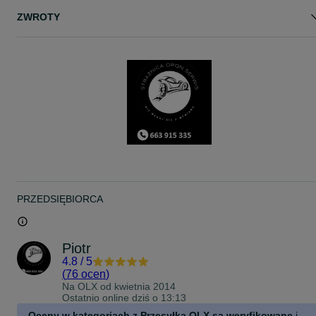
ZWROTY
PRZEDSIĘBIORCA
Piotr
4.8
/
5
(
76 ocen
)
Na OLX od
kwietnia 2014
Ostatnio online dziś o 13:13
Oceny w kategoriach z Przesyłką OLX są weryfikowane
i