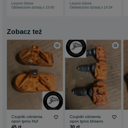
XL M+S 3PMSF
Leszno Górne
Leszno Górne
Odświeżono dzisiaj o 15:00
Odświeżono dzisiaj o 14:34
Zobacz też
Czujniki ciśnienia
Czujniki ciśnienia
opon tpms Huf
opon tpms bhsens
45 zł
30 zł