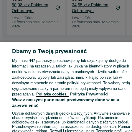
50,08 zł z Pakietem
34,55 zł z Pakietem
Ochronnym
Ochronnym
Leszno Górne
Leszno Górne
Odświeżono dnia 02 sierpnia
Odświeżono dnia 02 sierpnia
2026
2026
Strona główna
Motoryzacja
Opony i Felgi
Pozostałe Opony i Felgi
Dbamy o Twoją prywatność
Pozostałe Opony i Felgi - Lubuskie
Pozostałe Opony i Felgi - Leszno Górne
My i nasi
447
partnerzy przechowujemy lub uzyskujemy dostęp do
informacji na urządzeniu, takich jak unikalne identyfikatory w plikach
KATEGORIA
cookie w celu przetwarzania danych osobowych. Użytkownik może
zaakceptować wybory lub zarządzać nimi, klikając poniżej lub w
ID:
920506781
Wyświetlenia: 
dowolnym momencie na stronie polityki prywatności. Te wybory będą
sygnalizowane naszym partnerom i nie będą miały wpływu na dane
przeglądania.
Polityka cookies,
Polityka Prywatności
Kup
Wraz z naszymi partnerami przetwarzamy dane w celu
zapewnienia:
Użycie dokładnych danych geolokalizacyjnych. Aktywne skanowanie
charakterystyki urządzenia do celów identyfikacji. Rozumienie
odbiorców dzięki statystyce lub kombinacji danych z różnych źródeł.
Przechowywanie informacji na urządzeniu lub dostęp do nich. Pomiar
efektywności reklam. Rozwój i ulepszanie usług. Tworzenie profili w c