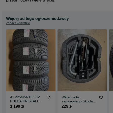
przedmiotów i wiele więcej.
Więcej od tego ogłoszeniodawcy
Zobacz wszystkie
4x 225/45R18 95V
Wkład koła
FULDA KRISTALL
zapasowego Skoda
CONTROLL 2 opon
Roomster
1 199 zł
229 zł
zimowa 8,8mm RANT