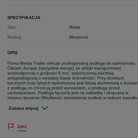
SPECYFIKACJA
Stan
Nowe
Rodzaj
Akcesoria
OPIS
Firma Media Trailer oferuje profesjonalną podłogę do samochodu
Citroen Jumper (wszystkie wersje) ze sklejki transportowej
wodoodpornej o grubości 9 mm, wykończonej warstwą
antypoślizgową o wysokiej klasie ścieralności. Przy drzwiach
bocznych oraz tylnych wykończona jest listwą aluminiową z licowa
z podłogą co chroni ją przed wyrwaniem, a podłogę przed
uszkodzeniem. Podłoga łączona jest na zakładkę i skręcana w
miejscu łączenia (Możliwość zamówienia podłogi w jednym kawałk
do 4m).
Zobacz więcej
Montaż:
Wszystkie podłogi są docięte i gotowe do montażu. W zestawie
Zgłoś
dołączone
są niezbędne elementy montażowe, co sprawia, że można
samodzielnie