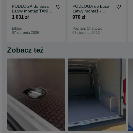
PODŁOGA do busa
PODŁOGA do busa
Łatwy montaż TANIA
Łatwy montaż -
WYSYŁKA -
SPRINTER wszystkie
1 031 zł
970 zł
Zabudowa Busa VITO
modele !!
L3 !!
Elbląg
Poznań, Chartowo
07 sierpnia 2026
07 sierpnia 2026
Zobacz też