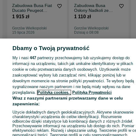
Zabudowa Busa Fiat
Zabudowa Busa
Ducato Peugeot
Osłony Nadkoli ze
Boxer Citroen Jumper
Sklejki | Ducato Boxer
1 915 zł
1 110 zł
Opel Movano Toyota
Jumper Movano
ProAce Max L3 |
Proace Max | Nadkola
Gorzów Wielkopolski
Gorzów Wielkopolski
Podłoga 9mm Brąz |
Drewniane | Wysyłka
15 lipca 2026
Dzisiaj o 08:08
Dostawa Gratis
Dbamy o Twoją prywatność
Strona główna
Motoryzacja
Części samochodowe
Dostawcze i Ciężarowe
My i nasi
447
partnerzy przechowujemy lub uzyskujemy dostęp do
Dostawcze i Ciężarowe - Lubuskie
Dostawcze i Ciężarowe - Gorzów
Wielkopolski
informacji na urządzeniu, takich jak unikalne identyfikatory w plikach
cookie w celu przetwarzania danych osobowych. Użytkownik może
zaakceptować wybory lub zarządzać nimi, klikając poniżej lub w
KATEGORIA
dowolnym momencie na stronie polityki prywatności. Te wybory będą
sygnalizowane naszym partnerom i nie będą miały wpływu na dane
przeglądania.
Polityka cookies,
Polityka Prywatności
ID:
478749833
Wyświetlenia: 6
Wraz z naszymi partnerami przetwarzamy dane w celu
zapewnienia:
Zadzwoń / SMS
Wyślij wiadomość
Użycie dokładnych danych geolokalizacyjnych. Aktywne skanowanie
charakterystyki urządzenia do celów identyfikacji. Rozumienie
odbiorców dzięki statystyce lub kombinacji danych z różnych źródeł.
Przechowywanie informacji na urządzeniu lub dostęp do nich. Pomiar
efektywności reklam. Rozwój i ulepszanie usług. Tworzenie profili w c
personalizacji treści. Tworzenie profili w celu spersonalizowanych