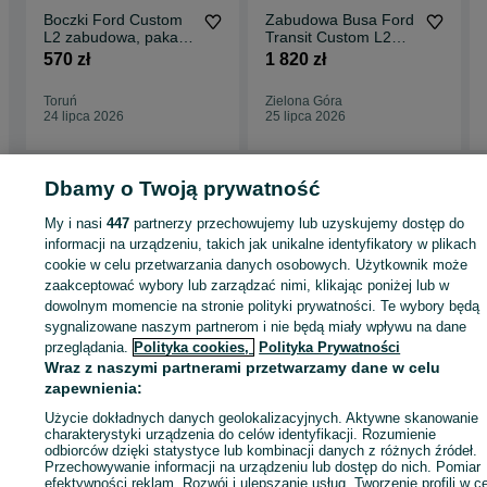
Boczki Ford Custom
Zabudowa Busa Ford
L2 zabudowa, paka,
Transit Custom L2
obicie
(2013–) | Podłoga
570 zł
1 820 zł
9mm Brąz | Dostawa
Gratis
Toruń
Zielona Góra
24 lipca 2026
25 lipca 2026
Dbamy o Twoją prywatność
Strona główna
My i nasi
447
Motoryzacja
partnerzy przechowujemy lub uzyskujemy dostęp do
Części samochodowe
Dostawcze i Ciężarowe
Dostawcze i Ciężarowe - Opolskie
Dostawcze i Ciężarowe - Opole
informacji na urządzeniu, takich jak unikalne identyfikatory w plikach
cookie w celu przetwarzania danych osobowych. Użytkownik może
zaakceptować wybory lub zarządzać nimi, klikając poniżej lub w
KATEGORIA
dowolnym momencie na stronie polityki prywatności. Te wybory będą
sygnalizowane naszym partnerom i nie będą miały wpływu na dane
przeglądania.
Polityka cookies,
Polityka Prywatności
ID:
479652770
Wyświetlenia: 7
Wraz z naszymi partnerami przetwarzamy dane w celu
zapewnienia:
Zadzwoń / SMS
Wyślij wiadomość
Użycie dokładnych danych geolokalizacyjnych. Aktywne skanowanie
charakterystyki urządzenia do celów identyfikacji. Rozumienie
odbiorców dzięki statystyce lub kombinacji danych z różnych źródeł.
Przechowywanie informacji na urządzeniu lub dostęp do nich. Pomiar
efektywności reklam. Rozwój i ulepszanie usług. Tworzenie profili w c