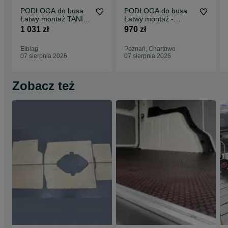
PODŁOGA do busa
PODŁOGA do busa
Łatwy montaż TANIA
Łatwy montaż -
WYSYŁKA -
SPRINTER wszystkie
1 031 zł
970 zł
Zabudowa Busa VITO
modele !!
L3 !!
Elbląg
Poznań, Chartowo
07 sierpnia 2026
07 sierpnia 2026
Zobacz też