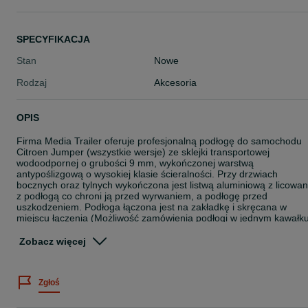
SPECYFIKACJA
Stan
Nowe
Rodzaj
Akcesoria
OPIS
Firma Media Trailer oferuje profesjonalną podłogę do samochodu
Citroen Jumper (wszystkie wersje) ze sklejki transportowej
wodoodpornej o grubości 9 mm, wykończonej warstwą
antypoślizgową o wysokiej klasie ścieralności. Przy drzwiach
bocznych oraz tylnych wykończona jest listwą aluminiową z licowa
z podłogą co chroni ją przed wyrwaniem, a podłogę przed
uszkodzeniem. Podłoga łączona jest na zakładkę i skręcana w
miejscu łączenia (Możliwość zamówienia podłogi w jednym kawałk
do 4m).
Zobacz więcej
Montaż:
Wszystkie podłogi są docięte i gotowe do montażu. W zestawie
Zgłoś
dołączone
są niezbędne elementy montażowe, co sprawia, że można
samodzielnie