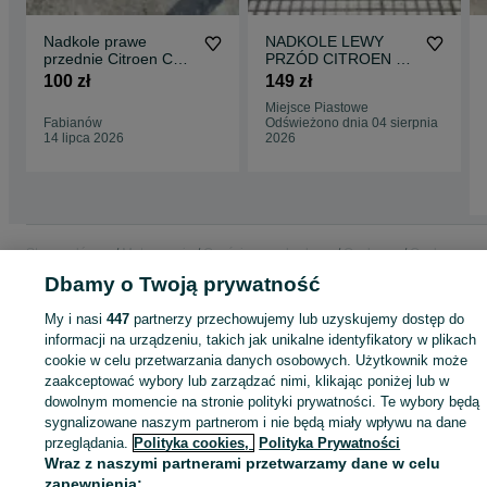
Nadkole prawe
NADKOLE LEWY
przednie Citroen C3 I
PRZÓD CITROEN C3
oryginalne
II Hatchback
100 zł
149 zł
OSŁONA PRZEDNIA,
Miejsce Piastowe
LEWA
Fabianów
Odświeżono dnia 04 sierpnia
14 lipca 2026
2026
Strona główna
Motoryzacja
Części samochodowe
Osobowe
Osobowe -
Wielkopolskie
Osobowe - Pleszew
Dbamy o Twoją prywatność
My i nasi
447
partnerzy przechowujemy lub uzyskujemy dostęp do
KATEGORIA
informacji na urządzeniu, takich jak unikalne identyfikatory w plikach
cookie w celu przetwarzania danych osobowych. Użytkownik może
zaakceptować wybory lub zarządzać nimi, klikając poniżej lub w
ID:
1004364845
Wyświetlenia: 1
dowolnym momencie na stronie polityki prywatności. Te wybory będą
sygnalizowane naszym partnerom i nie będą miały wpływu na dane
przeglądania.
Polityka cookies,
Polityka Prywatności
Zadzwoń / SMS
Wyślij wiadomość
Wraz z naszymi partnerami przetwarzamy dane w celu
zapewnienia: