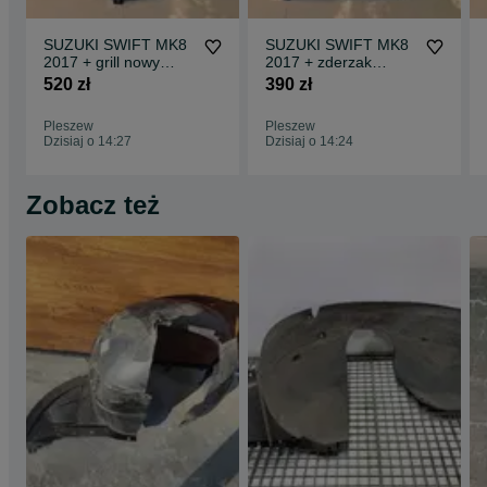
SUZUKI SWIFT MK8
SUZUKI SWIFT MK8
2017 + grill nowy
2017 + zderzak
oryginał + logo
przedni
520 zł
390 zł
Pleszew
Pleszew
Dzisiaj o 14:27
Dzisiaj o 14:24
Zobacz też