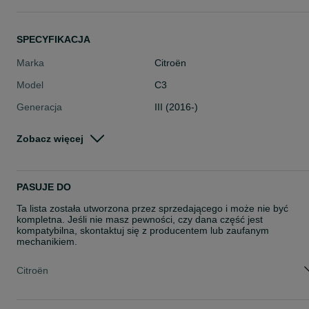
SPECYFIKACJA
Marka
Citroën
Model
C3
Generacja
III (2016-)
Typ części
Części karoserii > Nadkola
Zobacz więcej
Stan
Nowe
Rodzaj
Karoseria
PASUJE DO
Ta lista została utworzona przez sprzedającego i może nie być
kompletna. Jeśli nie masz pewności, czy dana część jest
kompatybilna, skontaktuj się z producentem lub zaufanym
mechanikiem.
Citroën