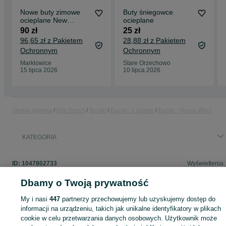
Nowe buty zimowe
Buty śniegowce
ocieplane New
ocieplane
Balance rozmiar 20
90 zł
25 zł
96,65 zł z Pakietem
28,88 zł z Pakietem
Ochronnym
Ochronnym
Marklowice
Stare Orzechowo
15 lipca 2026
10 lipca 2026
Strona główna
Dla Dzieci
Buciki
Buciki - Łódzkie
Buciki - Nowa Wieś
KATEGORIA
ID:
1047802733
Wyświetlenia:
Dbamy o Twoją prywatność
My i nasi
447
partnerzy przechowujemy lub uzyskujemy dostęp do
informacji na urządzeniu, takich jak unikalne identyfikatory w plikach
Zaloguj się lub załóż konto na OLX, aby skontaktować się z t
sprzedającym
cookie w celu przetwarzania danych osobowych. Użytkownik może