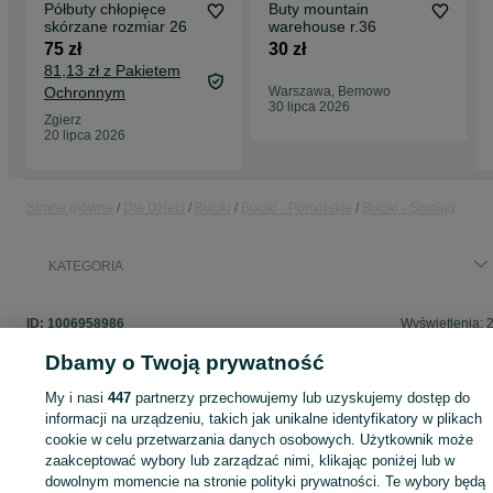
Półbuty chłopięce
Buty mountain
skórzane rozmiar 26
warehouse r.36
75 zł
30 zł
81,13 zł z Pakietem
Ochronnym
Warszawa, Bemowo
30 lipca 2026
Zgierz
20 lipca 2026
Strona główna
Dla Dzieci
Buciki
Buciki - Pomorskie
Buciki - Smoląg
KATEGORIA
ID:
1006958986
Wyświetlenia: 
Dbamy o Twoją prywatność
My i nasi
447
partnerzy przechowujemy lub uzyskujemy dostęp do
informacji na urządzeniu, takich jak unikalne identyfikatory w plikach
Zaloguj się lub załóż konto na OLX, aby skontaktować się z t
cookie w celu przetwarzania danych osobowych. Użytkownik może
sprzedającym
zaakceptować wybory lub zarządzać nimi, klikając poniżej lub w
dowolnym momencie na stronie polityki prywatności. Te wybory będą