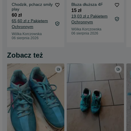
Chodzik, pchacz smily
Bluza dłuższa 4F
play
15 zł
60 zł
19,03 zł z Pakietem
65,60 zł z Pakietem
Ochronnym
Ochronnym
Wólka Korczowska
06 sierpnia 2026
Wólka Korczowska
06 sierpnia 2026
Zobacz też