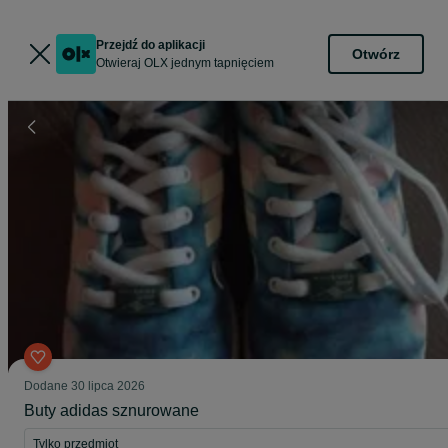
Przejdź do aplikacji
Otwórz
Otwieraj OLX jednym tapnięciem
Dodane
30 lipca 2026
Buty adidas sznurowane
Tylko przedmiot