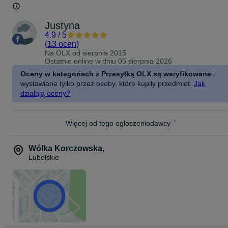
Justyna
4.9
/
5
(
13 ocen
)
Na OLX od
sierpnia 2015
Ostatnio online w dniu 05 sierpnia 2026
Oceny w kategoriach z Przesyłką OLX są weryfikowane
i
wystawiane tylko przez osoby, które kupiły przedmiot.
Jak
działają oceny?
Więcej od tego ogłoszeniodawcy
Wólka Korczowska
,
Lubelskie