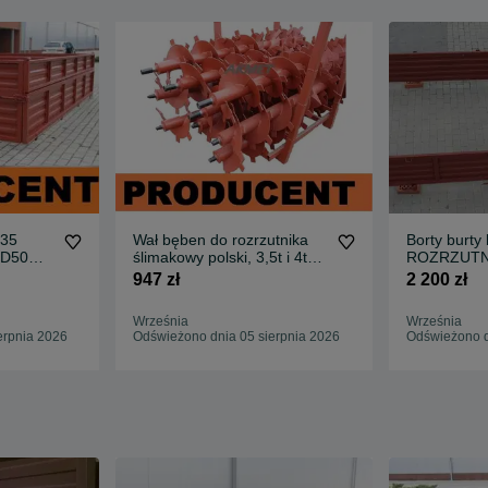
D35
Wał bęben do rozrzutnika
Borty burty 
 D50
ślimakowy polski, 3,5t i 4t
ROZRZUTN
GRATIS
TANDEM T-088
PRODUCENT
947 zł
2 200 zł
sworznie fi
Września
Września
erpnia 2026
Odświeżono dnia 05 sierpnia 2026
Odświeżono d