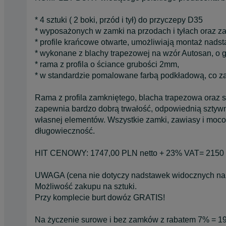
* 4 sztuki ( 2 boki, przód i tył) do przyczepy D35
* wyposażonych w zamki na przodach i tyłach oraz 
* profile krańcowe otwarte, umożliwiają montaż nadsta
* wykonane z blachy trapezowej na wzór Autosan, o g
* rama z profila o ściance grubości 2mm,
* w standardzie pomalowane farbą podkładową, co z
Rama z profila zamkniętego, blacha trapezowa oraz 
zapewnia bardzo dobrą trwałość, odpowiednią sztyw
własnej elementów. Wszystkie zamki, zawiasy i moco
długowieczność.
HIT CENOWY: 1747,00 PLN netto + 23% VAT= 2150 
UWAGA (cena nie dotyczy nadstawek widocznych na 
Możliwość zakupu na sztuki.
Przy komplecie burt dowóz GRATIS!
Na życzenie surowe i bez zamków z rabatem 7% = 199