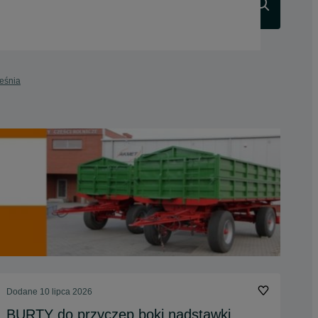
Szukaj
ześnia
Dodane
10 lipca 2026
BURTY do przyczep boki nadstawki