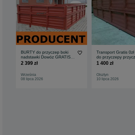
BURTY do przyczep boki
Transport Gratis 0zł
nadstawki Dowóz GRATIS
do przyczepy przycz
D-732 D-47 kompletne
nadstawki d47 d50 
2 399 zł
1 400 zł
Września
Olsztyn
08 lipca 2026
10 lipca 2026