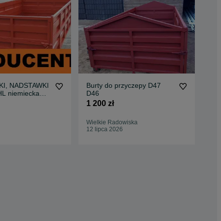
KI, NADSTAWKI
Burty do przyczepy D47
Bur
HL niemiecka
D46
prz
W) PRODUCENT
itd
1 200 zł
1 6
Wielkie Radowiska
Kali
12 lipca 2026
25 