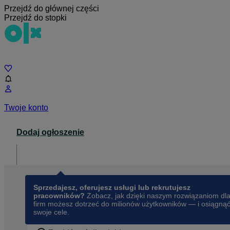
Przejdź do głównej części
Przejdź do stopki
Czat
Twoje konto
Dodaj ogłoszenie
Dla biznesu
opens in a new tab
Sprzedajesz, oferujesz usługi lub rekrutujesz
pracowników?
Zobacz, jak dzięki naszym rozwiązaniom dl
firm możesz dotrzeć do milionów użytkowników — i osiągną
swoje cele.