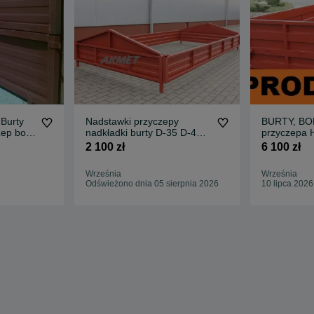
 Burty
Nadstawki przyczepy
BURTY, BO
ep boki
nadkładki burty D-35 D-45
przyczepa 
HL
kompletne malowane
czeska (H
2 100 zł
6 100 zł
DOWÓZ
Września
Września
Odświeżono dnia 05 sierpnia 2026
10 lipca 2026