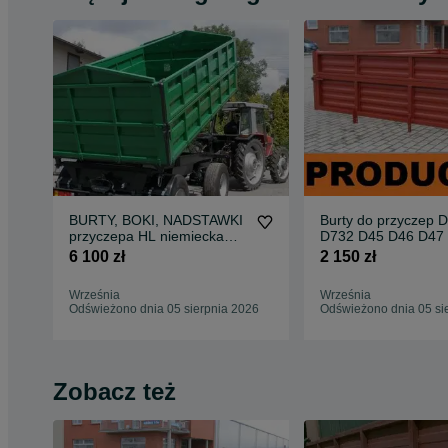
BURTY, BOKI, NADSTAWKI
Burty do przyczep 
przyczepa HL niemiecka
D732 D45 D46 D47
czeska (HW) PRODUCENT
D55 HL Transport 
6 100 zł
2 150 zł
!!!
Września
Września
Odświeżono dnia 05 sierpnia 2026
Odświeżono dnia 05 si
Zobacz też