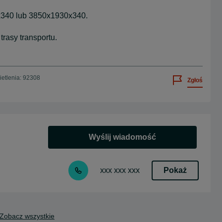
340 lub 3850x1930x340.
trasy transportu.
etlenia: 92308
Zgłoś
Wyślij wiadomość
Pokaż
xxx xxx xxx
Zobacz wszystkie