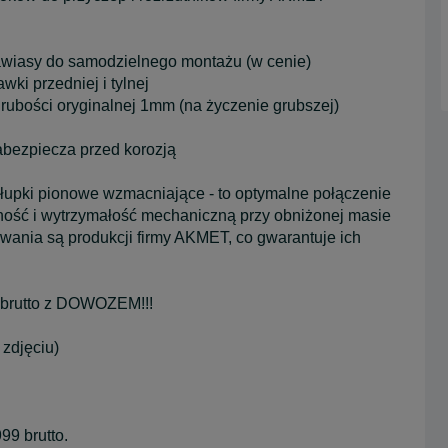
zawiasy do samodzielnego montażu (w cenie)
wki przedniej i tylnej
rubości oryginalnej 1mm (na życzenie grubszej)
abezpiecza przed korozją
słupki pionowe wzmacniające - to optymalne połączenie
ność i wytrzymałość mechaniczną przy obniżonej masie
wania są produkcji firmy AKMET, co gwarantuje ich
brutto z DOWOZEM!!!
zdjęciu)
9 brutto.