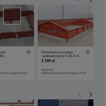
boki
Nadstawki przyczepy
Bur
IK
nadkładki burty D-35 D-45
D7
 transport
kompletne malowane
IFA
2 100 zł
1 9
16 4m
DOWÓZ
Września
Wrz
nia 05 sierpnia 2026
Odświeżono dnia 05 sierpnia 2026
Odś