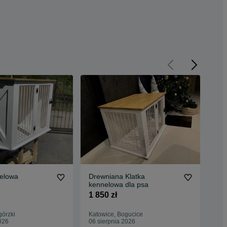
nelowa
Drewniana Klatka
Kla
kennelowa dla psa
1 8
1 850 zł
górzki
Katowice, Bogucice
Bie
026
06 sierpnia 2026
06 