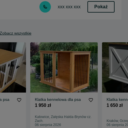
Pokaż
xxx xxx xxx
Zobacz wszystkie
a psa
Klatka kennelowa dla psa
Klatka ken
1 950 zł
1 650 zł
Katowice, Załęska Hałda-Brynów cz.
Zach.
Kraków, Grze
06 sierpnia 2026
06 sierpnia 2