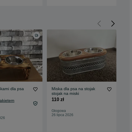
skami dla psa
Miska dla psa na stojak
Spr
stojak na miski
dla
110 zł
129
Pakietem
Głogowa
Śre
26 lipca 2026
29 
026