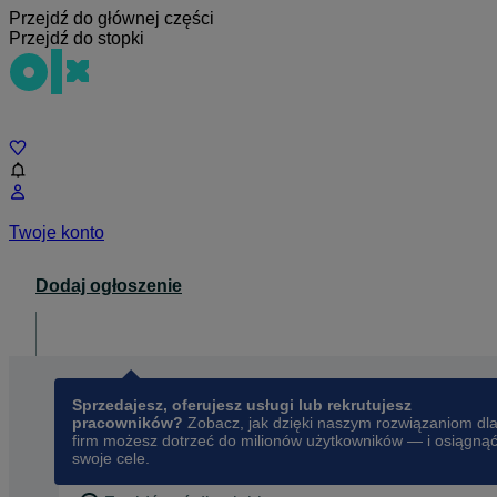
Przejdź do głównej części
Przejdź do stopki
Czat
Twoje konto
Dodaj ogłoszenie
Dla biznesu
opens in a new tab
Sprzedajesz, oferujesz usługi lub rekrutujesz
pracowników?
Zobacz, jak dzięki naszym rozwiązaniom dl
firm możesz dotrzeć do milionów użytkowników — i osiągną
swoje cele.