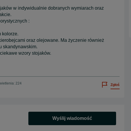
aków w indywidualnie dobranych wymiarach oraz
akcie.
orystycznych :
kolorze.
kierobejcami oraz olejowane. Ma życzenie również
u skandynawskim.
 ciekawe wzory stojaków.
ietlenia: 224
Zgłoś
Wyślij wiadomość