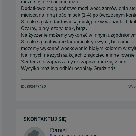
może się nieznacznie różnić.
Dodatkowo mają państwo możliwość zamówienia stoj
miejsca na inną ilość misek (1-4) po ówczesnym kont
Stojaki są standardowo są dostępne w wariantach kol
Czarny, biały, szary, teak, brąz.
Na życzenie możemy wykonać w innym uzgodnionym 
Stojaki są malowane farbami akrylowymi, bejcami, la
możemy wykonać woskowanie białym kolorem w styl
Na innych naszych aukcjach znajdziecie inne równie
Serdecznie zapraszamy do zapoznania się z nimi.
Wysyłka możliwa odbiór osobisty Grudziądz
ID:
862477420
Wyśw
SKONTAKTUJ SIĘ
Daniel
Nie ma jeszcze oceny