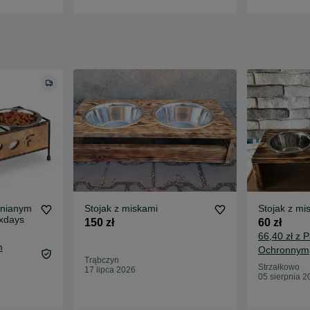
wnianym
Stojak z miskami
Stojak z mi
axdays
150 zł
60 zł
66,40 zł z 
m
Ochronnym
Trąbczyn
Strzałkowo
17 lipca 2026
05 sierpnia 2