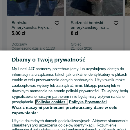
Borówka
Sadzonki borówki
Amerykańska Piękne
amerykańskiej, różne
sadzonki 3 i 4 letnie
odmiany, CAC,
5,80 zł
8 zł
Paszporty
Dobrzany
Grójec
Odświeżono dzisiaj o 11:23
21 lipca 2026
Dbamy o Twoją prywatność
Strona główna
Rolnictwo
Produkty rolne
Produkty rolne -
My i nasi
447
partnerzy przechowujemy lub uzyskujemy dostęp do
Zachodniopomorskie
Produkty rolne - Dobrzany
informacji na urządzeniu, takich jak unikalne identyfikatory w plikach
cookie w celu przetwarzania danych osobowych. Użytkownik może
zaakceptować wybory lub zarządzać nimi, klikając poniżej lub w
KATEGORIA
dowolnym momencie na stronie polityki prywatności. Te wybory będą
sygnalizowane naszym partnerom i nie będą miały wpływu na dane
przeglądania.
Polityka cookies,
Polityka Prywatności
ID:
621896563
Wyświetlenia: 64
Wraz z naszymi partnerami przetwarzamy dane w celu
zapewnienia:
Zadzwoń / SMS
Wyślij wiadomość
Użycie dokładnych danych geolokalizacyjnych. Aktywne skanowanie
charakterystyki urządzenia do celów identyfikacji. Rozumienie
odbiorców dzięki statystyce lub kombinacji danych z różnych źródeł.