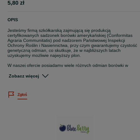
5,80 zł
OPIS
Jesteśmy firmą szkółkarską zajmującą się produkcją
certyfikowanych sadzonek borówki amerykańskiej (Conformitas
Agraria Communitatis) pod nadzorem Państwowej Inspekcji
Ochrony Roślin i Nasiennictwa, przy czym gwarantujemy czystość
genetyczną odmian, co skutkuje, że w najbliższych latach
uzyskujemy możliwie najwyższy plon.
W naszej ofercie posiadamy wiele różnych odmian borówki w
zależności od potrzeb klientów. Współpracujemy z wieloma
szkółkami oraz plantatorami w kraju i za granicą. Naszym klientom
Zobacz więcej
oferujemy profesjonalną pomoc w zakładaniu własnych plantacji
Odmiany, które znajdują się w naszej ofercie :
Zgłoś
-Bluecrop
-Duke
-Chandler
-Bluegold
-Earlyblue
-Patriot
-Nelson
-Toro
-Sierra