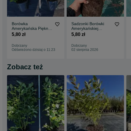
Borówka
Sadzonki Borówki
Amerykańska Piękne
Amerykańskiej
sadzonki 3 i 4 letnie
odmiana BLUEGOLD
5,80 zł
5,80 zł
Dobrzany
Dobrzany
Odświeżono dzisiaj o 11:23
02 sierpnia 2026
Zobacz też