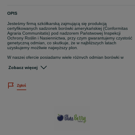
OPIS
Jesteśmy firmą szkółkarską zajmującą się produkcją
certyfikowanych sadzonek borówki amerykańskiej (Conformitas
Agraria Communitatis) pod nadzorem Państwowej Inspekcji
Ochrony Roślin i Nasiennictwa, przy czym gwarantujemy czystość
genetyczną odmian, co skutkuje, że w najbliższych latach
uzyskujemy możliwie najwyższy plon.
W naszej ofercie posiadamy wiele różnych odmian borówki w
zależności od potrzeb klientów. Współpracujemy z wieloma
szkółkami oraz plantatorami w kraju i za granicą. Naszym klientom
Zobacz więcej
oferujemy profesjonalną pomoc w zakładaniu własnych plantacji
Odmiany, które znajdują się w naszej ofercie :
Zgłoś
-Bluecrop
-Duke
-Chandler
-Bluegold
-Earlyblue
-Patriot
-Nelson
-Toro
-Sierra
-Spartan
-Darrow