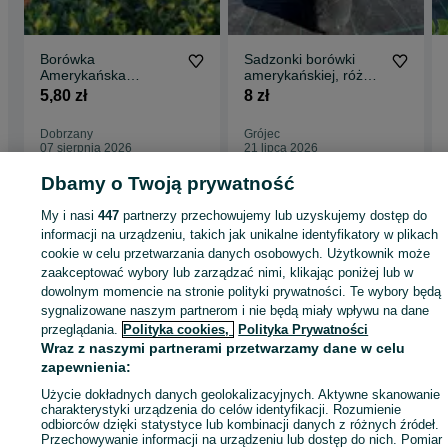
Borówka
Sadzonki borówki
Amerykańska
amerykańskiej, różne
sadzonki 3 letnie z
odmiany, CAC,
5,80 zł
8 zł
certyfikatem ( CAC )
Paszporty
Dobrzany
Grójec
07 sierpnia 2026
21 lipca 2026
Dbamy o Twoją prywatność
Strona główna
Rolnictwo
Produkty rolne
Produkty rolne -
My i nasi
447
partnerzy przechowujemy lub uzyskujemy dostęp do
Zachodniopomorskie
Produkty rolne - Dobrzany
informacji na urządzeniu, takich jak unikalne identyfikatory w plikach
cookie w celu przetwarzania danych osobowych. Użytkownik może
zaakceptować wybory lub zarządzać nimi, klikając poniżej lub w
KATEGORIA
dowolnym momencie na stronie polityki prywatności. Te wybory będą
sygnalizowane naszym partnerom i nie będą miały wpływu na dane
przeglądania.
Polityka cookies,
Polityka Prywatności
ID:
363990624
Wyświetlenia: 119
Wraz z naszymi partnerami przetwarzamy dane w celu
zapewnienia:
Zadzwoń / SMS
Wyślij wiadomość
Użycie dokładnych danych geolokalizacyjnych. Aktywne skanowanie
charakterystyki urządzenia do celów identyfikacji. Rozumienie
odbiorców dzięki statystyce lub kombinacji danych z różnych źródeł.
Przechowywanie informacji na urządzeniu lub dostęp do nich. Pomiar