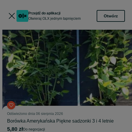
Przejdź do aplikacji
Otwórz
Otwieraj OLX jednym tapnięciem
Odświeżono dnia 06 sierpnia 2026
Borówka Amerykańska Piękne sadzonki 3 i 4 letnie
5,80 zł
do negocjacji