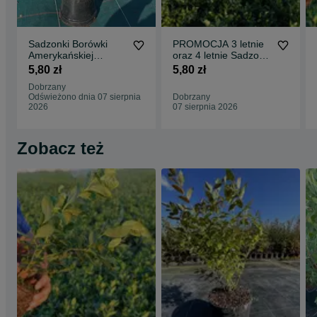
Sadzonki Borówki
PROMOCJA 3 letnie
Amerykańskiej
oraz 4 letnie Sadzonki
odmiana DUKE
Borówki
5,80 zł
5,80 zł
Amerykańskiej
Dobrzany
Odświeżono dnia 07 sierpnia
Dobrzany
2026
07 sierpnia 2026
Zobacz też