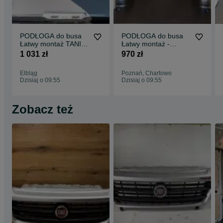
PODŁOGA do busa
PODŁOGA do busa
Łatwy montaż TANIA
Łatwy montaż -
WYSYŁKA -
SPRINTER wszystkie
1 031 zł
970 zł
Zabudowa Busa VITO
modele !!
L3 !!
Elbląg
Poznań, Chartowo
Dzisiaj o 09:55
Dzisiaj o 09:55
Zobacz też