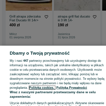
Grill atrapa zderzaka
atrapa grill fiat ducato
Fiat Ducato III 14r>
iii 3 lift 14-
400 zł
190 zł
Milicz
Jasienica
01 sierpnia 2026
31 lipca 2026
Dbamy o Twoją prywatność
Strona główna
Motoryzacja
Części samochodowe
Dostawcze i Ciężarowe
My i nasi
447
partnerzy przechowujemy lub uzyskujemy dostęp do
Dostawcze i Ciężarowe - Wielkopolskie
Dostawcze i Ciężarowe - Wolsztyn
informacji na urządzeniu, takich jak unikalne identyfikatory w plikach
cookie w celu przetwarzania danych osobowych. Użytkownik może
zaakceptować wybory lub zarządzać nimi, klikając poniżej lub w
KATEGORIA
dowolnym momencie na stronie polityki prywatności. Te wybory będą
sygnalizowane naszym partnerom i nie będą miały wpływu na dane
przeglądania.
Polityka cookies,
Polityka Prywatności
ID:
744855937
Wyświetlenia: 6
Wraz z naszymi partnerami przetwarzamy dane w celu
zapewnienia:
Zadzwoń / SMS
Wyślij wiadomość
Użycie dokładnych danych geolokalizacyjnych. Aktywne skanowanie