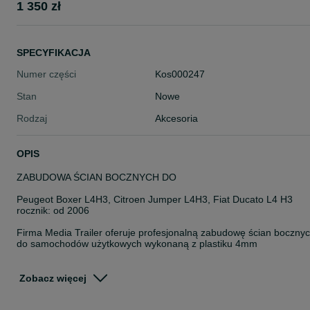
1 350 zł
SPECYFIKACJA
Numer części
Kos000247
Stan
Nowe
Rodzaj
Akcesoria
OPIS
ZABUDOWA ŚCIAN BOCZNYCH DO
Peugeot Boxer L4H3, Citroen Jumper L4H3, Fiat Ducato L4 H3
rocznik: od 2006
Firma Media Trailer oferuje profesjonalną zabudowę ścian boczny
do samochodów użytkowych wykonaną z plastiku 4mm
W skład zestawu wchodzą:
Zobacz więcej
elementy zabudowy
elementy montażowe