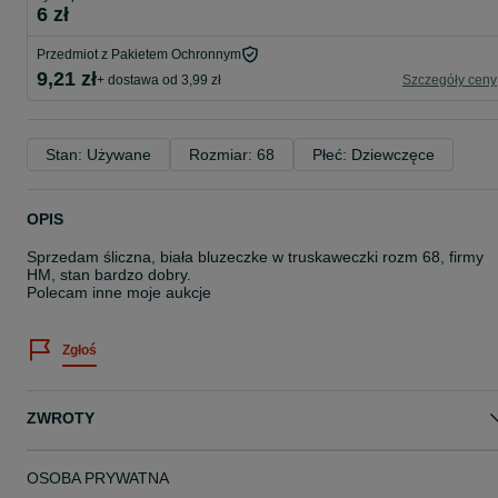
6 zł
Przedmiot z Pakietem Ochronnym
9,21 zł
+ dostawa od 3,99 zł
Szczegóły ceny
Stan: Używane
Rozmiar: 68
Płeć: Dziewczęce
OPIS
Sprzedam śliczna, biała bluzeczke w truskaweczki rozm 68, firmy
HM, stan bardzo dobry.
Polecam inne moje aukcje
Zgłoś
ZWROTY
OSOBA PRYWATNA