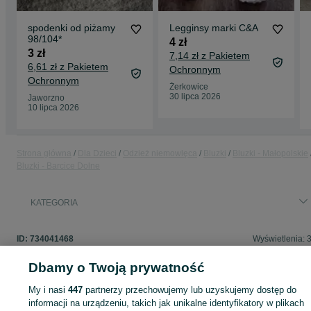
spodenki od piżamy
Legginsy marki C&A
98/104*
4 zł
3 zł
7,14 zł z Pakietem
6,61 zł z Pakietem
Ochronnym
Ochronnym
Żerkowice
30 lipca 2026
Jaworzno
10 lipca 2026
Strona główna
Dla Dzieci
Odzież niemowlęca
Bluzki
Bluzki - Małopolskie
Bluzki - Barcice Dolne
KATEGORIA
ID:
734041468
Wyświetlenia: 
Dbamy o Twoją prywatność
My i nasi
447
partnerzy przechowujemy lub uzyskujemy dostęp do
Zaloguj się lub załóż konto na OLX, aby skontaktować się z t
informacji na urządzeniu, takich jak unikalne identyfikatory w plikach