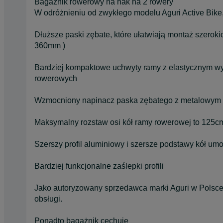
Bagażnik rowerowy na hak na 2 rowery
W odróżnieniu od zwykłego modelu Aguri Active Bike
Dłuższe paski zębate, które ułatwiają montaż szero
360mm )
Bardziej kompaktowe uchwyty ramy z elastycznym w
rowerowych
Wzmocniony napinacz paska zębatego z metalowym
Maksymalny rozstaw osi kół ramy rowerowej to 125cm
Szerszy profil aluminiowy i szersze podstawy kół u
Bardziej funkcjonalne zaślepki profili
Jako autoryzowany sprzedawca marki Aguri w Polsce,
obsługi.
Ponadto bagażnik cechuje