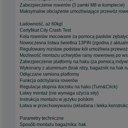
Zabezpieczenie rowerów (3 zamki M8 w komplecie)
Maksymalne obciążenie umożliwiające przewóz rowe
Ładowność, aż 60kg!
Certyfikat City Crash Test
Koła rowerów mocowane za pomocą pasków zębatych
Nowoczesna listwa świetlna 13PIN (zgodna z aktual
Regulowany rozstaw podstaw kół umożliwia przewoż
Możliwość montażu uchwytów ramy rowerowej po ws
Zabezpieczenie platformy na haku (za pomocą indy
Wykonany z aluminium (brak rdzy, bagażnik na hak na
Odłączane ramiona platformy
Funkcja odchylania rowerów
Regulacja stopnia docisku na haku (Turn&Click)
Łatwy montaż (nie wymaga użycia siły)
Instrukcja montażu w języku polskim
Łatwa w przechowywaniu (składana i lekka konstrukc
Parametry techniczne
Sposób montażu bagażnika: hak