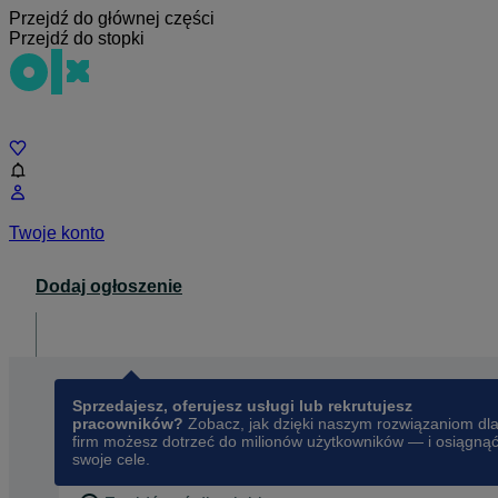
Przejdź do głównej części
Przejdź do stopki
Czat
Twoje konto
Dodaj ogłoszenie
Dla biznesu
opens in a new tab
Sprzedajesz, oferujesz usługi lub rekrutujesz
pracowników?
Zobacz, jak dzięki naszym rozwiązaniom dl
firm możesz dotrzeć do milionów użytkowników — i osiągną
swoje cele.