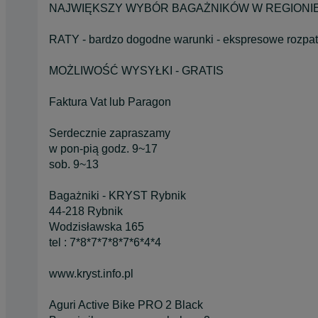
NAJWIĘKSZY WYBÓR BAGAŻNIKÓW W REGIONI
RATY - bardzo dogodne warunki - ekspresowe rozpat
MOŻLIWOŚĆ WYSYŁKI - GRATIS
Faktura Vat lub Paragon
Serdecznie zapraszamy
w pon-pią godz. 9~17
sob. 9~13
Bagażniki - KRYST Rybnik
44-218 Rybnik
Wodzisławska 165
tel : 7*8*7*7*8*7*6*4*4
www.kryst.info.pl
Aguri Active Bike PRO 2 Black