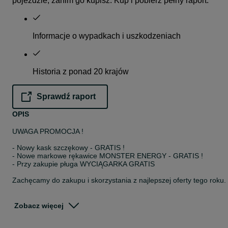
pojeździe, zanim go kupisz. Kup i pobierz pełny raport.
Informacje o wypadkach i uszkodzeniach
Historia z ponad 20 krajów
Sprawdź raport
opens in a new tab
OPIS
UWAGA PROMOCJA !
- Nowy kask szczękowy - GRATIS !
- Nowe markowe rękawice MONSTER ENERGY - GRATIS !
- Przy zakupie pługa WYCIĄGARKA GRATIS
Zachęcamy do zakupu i skorzystania z najlepszej oferty tego roku.
Największy wybór quadów i crossów - ponad 200szt dostępnych o
ręki w MotoRat Rakoniewice - dostawa cały kraj
Zobacz więcej
** Nowoczesny wygląd oraz wyjątkowe wyposażenie **