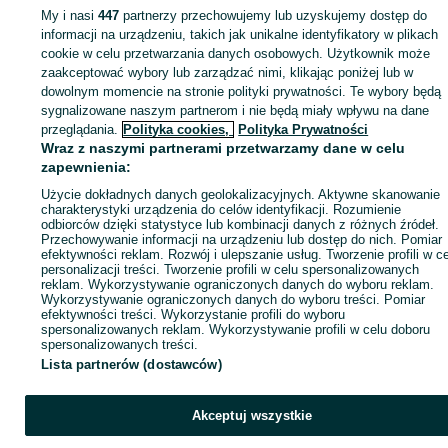
KATEGORIA
My i nasi
447
partnerzy przechowujemy lub uzyskujemy dostęp do
informacji na urządzeniu, takich jak unikalne identyfikatory w plikach
cookie w celu przetwarzania danych osobowych. Użytkownik może
ID:
1043693921
Wyświetlenia: 12
zaakceptować wybory lub zarządzać nimi, klikając poniżej lub w
dowolnym momencie na stronie polityki prywatności. Te wybory będą
sygnalizowane naszym partnerom i nie będą miały wpływu na dane
Zadzwoń / SMS
Wyślij wiadomość
przeglądania.
Polityka cookies,
Polityka Prywatności
Wraz z naszymi partnerami przetwarzamy dane w celu
zapewnienia:
Użycie dokładnych danych geolokalizacyjnych. Aktywne skanowanie
charakterystyki urządzenia do celów identyfikacji. Rozumienie
odbiorców dzięki statystyce lub kombinacji danych z różnych źródeł.
Przechowywanie informacji na urządzeniu lub dostęp do nich. Pomiar
efektywności reklam. Rozwój i ulepszanie usług. Tworzenie profili w c
personalizacji treści. Tworzenie profili w celu spersonalizowanych
reklam. Wykorzystywanie ograniczonych danych do wyboru reklam.
Wykorzystywanie ograniczonych danych do wyboru treści. Pomiar
efektywności treści. Wykorzystanie profili do wyboru
spersonalizowanych reklam. Wykorzystywanie profili w celu doboru
spersonalizowanych treści.
Lista partnerów (dostawców)
Akceptuj wszystkie