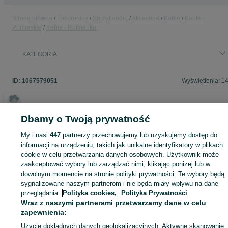
Strona główna
Elektronika
Sprzęt audio
Akcesoria
Kable
Kable -
Pomorskie
Kable - Rotmanka
KATEGORIA
ID:
1067579051
Wyświetlenia: 1
Dbamy o Twoją prywatność
Zaloguj się lub załóż konto na OLX, aby skontaktować się z t
My i nasi
447
partnerzy przechowujemy lub uzyskujemy dostęp do
sprzedającym
informacji na urządzeniu, takich jak unikalne identyfikatory w plikach
cookie w celu przetwarzania danych osobowych. Użytkownik może
zaakceptować wybory lub zarządzać nimi, klikając poniżej lub w
Zaloguj się / Załóż konto
dowolnym momencie na stronie polityki prywatności. Te wybory będą
sygnalizowane naszym partnerom i nie będą miały wpływu na dane
przeglądania.
Polityka cookies,
Polityka Prywatności
Zadzwoń / SMS
Wyślij wiadomość
Wraz z naszymi partnerami przetwarzamy dane w celu
zapewnienia:
Użycie dokładnych danych geolokalizacyjnych. Aktywne skanowanie