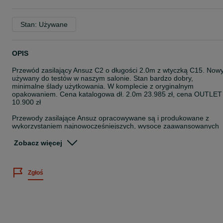
Stan: Używane
OPIS
Przewód zasilający Ansuz C2 o długości 2.0m z wtyczką C15. Nowy
używany do testów w naszym salonie. Stan bardzo dobry,
minimalne ślady użytkowania. W komplecie z oryginalnym
opakowaniem. Cena katalogowa dł. 2.0m 23.985 zł, cena OUTLET
10.900 zł
Przewody zasilające Ansuz opracowywane są i produkowane z
wykorzystaniem najnowocześniejszych, wysoce zaawansowanych
technologii. Produkty te gwarantują czysty przepływ sygnału, który
uwalnia w nagraniach brzmienie zgodne z intencjami artysty. Aby t
Zobacz więcej
osiągnąć, konieczne jest obniżenie ich rezystancji i indukcji, a takż
zredukowanie poziomu szumów do minimum. Im bardziej
zaawansowana jest seria kabli Ansuz, tym bardziej wyrafinowane s
Zgłoś
zaimplementowane w niej technologie służące do osiągnięcia tych
celów, co przekłada się na zauważalny wzrost przejrzystości,
spójności oraz autentyczności wydarzeń prezentowanych na sceni
dźwiękowej.
Obudowy wtyków.
Obudowy wtyków z anodowanego aluminium. Obudowy wtyków