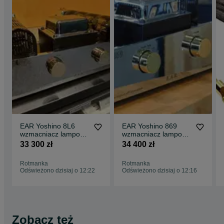
EAR Yoshino 8L6
EAR Yoshino 869
wzmacniacz lampowy
wzmacniacz lampowy
nowy gwarancja
nowy gwarancja
33 300 zł
34 400 zł
odsłuch
odsłuch
Rotmanka
Rotmanka
Odświeżono dzisiaj o 12:22
Odświeżono dzisiaj o 12:16
Zobacz też