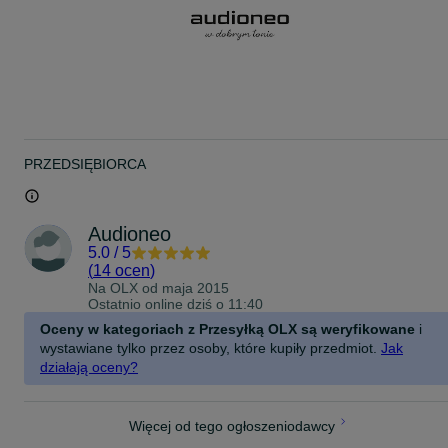
wykonano są z anodowanego aluminium. Dekorację stanowi
laserowy grawerunek.
Wtyki.
Wtyki wykonano z pozłacanej, czystej miedzi.
Przewodnik.
Przewodniki wykonane są z ekranowanej, posrebrzanej miedzi.
Przewodniki celowo zaprojektowano pod kątem zasilania systemó
audio.
PRZEDSIĘBIORCA
Uziemienie.
Przewód uziemiający i starannie zaprojektowane uziemienie.
Przewód uziemiający jest wykonany z ekranowanej, posrebrzanej
Audioneo
miedzi.
5.0
/
5
Podwójnie odwrócona cewka spiralna.
(
14 ocen
)
Podwójnie odwrócona cewka spiralna zapewniające najniższą
Na OLX od
maja 2015
indukcyjność. Technologia Ansuz DIHC (ang. double-inverted helix
Ostatnio online dziś o 11:40
coil) została zaprojektowana w celu osiągnięcia najniższej możliwej
Oceny w kategoriach z Przesyłką OLX są weryfikowane
i
indukcji. Parametr ten można znacznie obniżyć, gdy cewka i cewka
wystawiane tylko przez osoby, które kupiły przedmiot.
Jak
przeciwna są ciasno nawinięte w układzie podwójnej spirali. To
kluczowe osiągnięcie, które determinuje sposób, w jaki nawijamy i
działają oceny?
konfigurujemy nasze kable audio, jest wbudowane w większość
produktów Ansuz.
Więcej od tego ogłoszeniodawcy
Przeciwszumowa cewka rezonansowa RF.
Technologia przeciwszumowej cewki rezonansowej RF