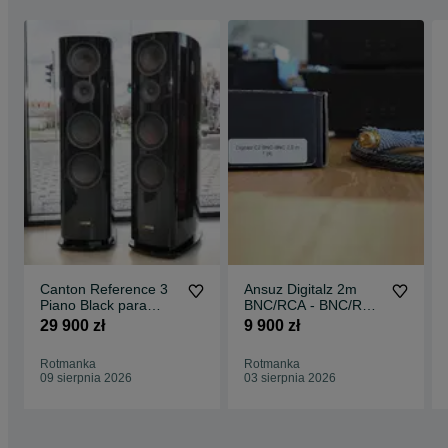
Canton Reference 3
Ansuz Digitalz 2m
Piano Black para
BNC/RCA - BNC/RCA
nowe pełna
przewód cyfrowy
29 900 zł
9 900 zł
gwarancja OUTLET !
coaxial OUTLET
Rotmanka
Rotmanka
09 sierpnia 2026
03 sierpnia 2026