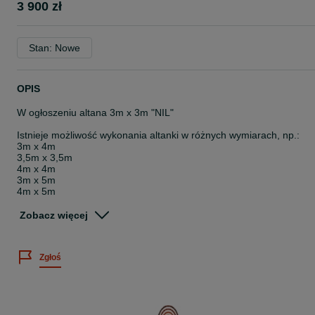
3 900 zł
Stan: Nowe
OPIS
W ogłoszeniu altana 3m x 3m "NIL"
Istnieje możliwość wykonania altanki w różnych wymiarach, np.:
3m x 4m
3,5m x 3,5m
4m x 4m
3m x 5m
4m x 5m
4,5m x 4,5m
i inne..
Zobacz więcej
Opis techniczny :
Zgłoś
- altana wykonana z drewna świerkowego I-gatunku
- słupy nośne 9cm x 9cm
- drewno impregnowane dwukrotnie drewnochronem (kolor do
wyboru klienta)
- dach pokryty gontem bitumicznym (kolor i kształt do wyboru