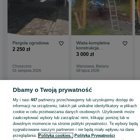
Pergola ogrodowa
Wiata-kompletna
konstrukcja
2 250 zł
szkieletowa
3 000 zł
Choszczno
Warszawa, Bielany
01 sierpnia 2026
08 lipca 2026
Dbamy o Twoją prywatność
Strona główna
Dom i Ogród
Ogród
Architektura ogrodowa
Altany i wiaty
My i nasi
447
partnerzy przechowujemy lub uzyskujemy dostęp do
Altany i wiaty - Mazowieckie
Altany i wiaty - Warszawa
Altany i wiaty - Bielan
informacji na urządzeniu, takich jak unikalne identyfikatory w plikach
cookie w celu przetwarzania danych osobowych. Użytkownik może
zaakceptować wybory lub zarządzać nimi, klikając poniżej lub w
KATEGORIA
dowolnym momencie na stronie polityki prywatności. Te wybory będą
sygnalizowane naszym partnerom i nie będą miały wpływu na dane
ID:
659008695
Wyświetlenia: 67
przeglądania.
Polityka cookies,
Polityka Prywatności