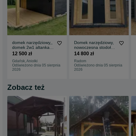
domek narzędziowy,,
Domek narzędziowy,
domek 2w1 altanka ,
nowoczesna stodoła ,
altanki 4,5m x 5m
domki / domek
12 500 zł
14 800 zł
nowoczesny
Gdańsk, Aniołki
Radom
Odświeżono dnia 05 sierpnia
Odświeżono dnia 05 sierpnia
2026
2026
Zobacz też