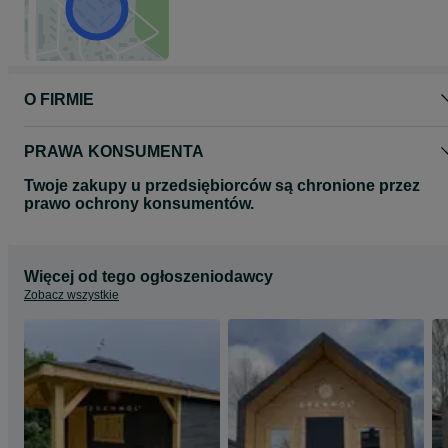
Zapraszamy na inne nasze aukcje oraz zapoznanie się z ofertą na
stronie www.drewnol.com
Wykonujemy inne wymiary oraz wzory altan na indywidualne
zamówienie klienta.
O FIRMIE
PRAWA KONSUMENTA
Twoje zakupy u przedsiębiorców są chronione przez
prawo ochrony konsumentów.
Więcej od tego ogłoszeniodawcy
Zobacz wszystkie