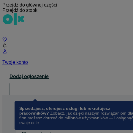
Przejdź do głównej części
Przejdź do stopki
Czat
Twoje konto
Dodaj ogłoszenie
Dla biznesu
opens in a new tab
Sprzedajesz, oferujesz usługi lub rekrutujesz
pracowników?
Zobacz, jak dzięki naszym rozwiązaniom dl
firm możesz dotrzeć do milionów użytkowników — i osiągną
swoje cele.