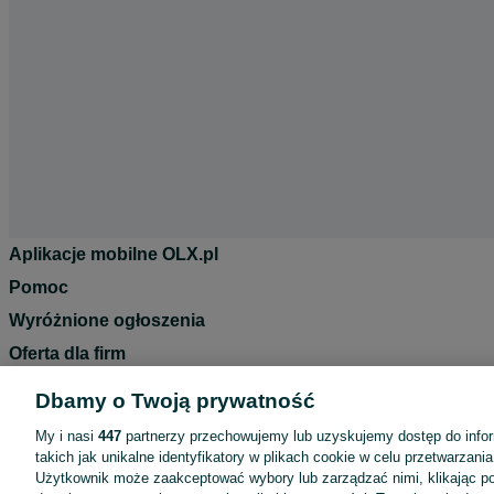
Aplikacje mobilne OLX.pl
Pomoc
Wyróżnione ogłoszenia
Oferta dla firm
Blog
Dbamy o Twoją prywatność
Regulamin
My i nasi
447
partnerzy przechowujemy lub uzyskujemy dostęp do infor
Polityka prywatności
takich jak unikalne identyfikatory w plikach cookie w celu przetwarzan
Użytkownik może zaakceptować wybory lub zarządzać nimi, klikając po
Reklama