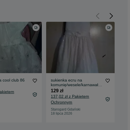
 cool club 86
sukienka ecru na
Suk
komunię/wesele/karnawał;
Pla
cekiny WYMIARY! 140-146
po
129 zł
40 
Pakietem
137,02 zł z Pakietem
Ochronnym
War
22 
Starogard Gdański
18 lipca 2026