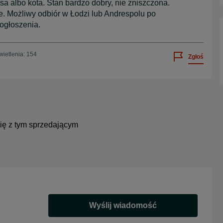
a albo kota. Stan bardzo dobry, nie zniszczona.
 Możliwy odbiór w Łodzi lub Andrespolu po
ogłoszenia.
ietlenia: 154
Zgłoś
się z tym sprzedającym
Wyślij wiadomość