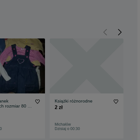
anek
Książki różnorodne
Chu
ch rozmiar 80 +
2 zł
70 
eczka wiosenna
Michałów
Łód
30
Dzisiaj o 00:30
Dzis