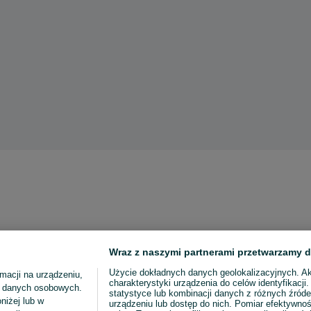
Wraz z naszymi partnerami przetwarzamy d
Użycie dokładnych danych geolokalizacyjnych. A
macji na urządzeniu,
charakterystyki urządzenia do celów identyfikacji
ia danych osobowych.
statystyce lub kombinacji danych z różnych źróde
niżej lub w
urządzeniu lub dostęp do nich. Pomiar efektywnoś