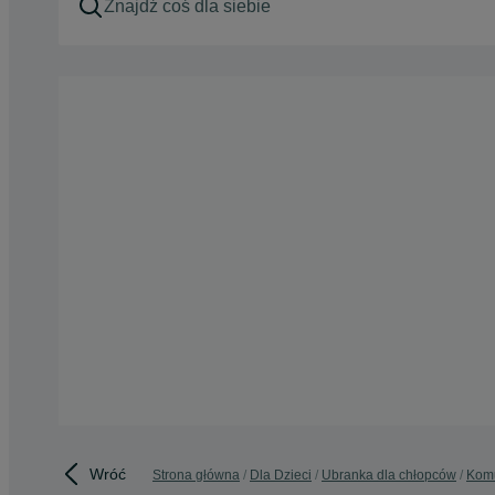
Wróć
Strona główna
Dla Dzieci
Ubranka dla chłopców
Kom