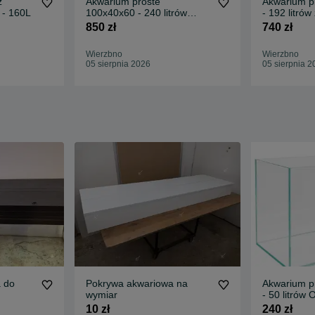
z
Akwarium proste
Akwarium p
 - 160L
100x40x60 - 240 litrów
- 192 litró
OPTIWHITE
850 zł
740 zł
Wierzbno
Wierzbno
05 sierpnia 2026
05 sierpnia 2
 do
Pokrywa akwariowa na
Akwarium p
wymiar
- 50 litró
10 zł
240 zł