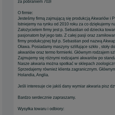
za pobraniem 70zł
O firmie:
Jesteśmy firmą zajmującą się produkcją Akwariów i P
Istniejemy na rynku od 2010 roku za co dziękujemy na
Założycielem firmy jest p. Sebastian od dziecka tow
pasjonatom był jego tato. Z całej pasji oraz zamiłowan
firmy produkcyjnej był p. Sebastian pod nazwą Akwap
Oława. Posiadamy maszyny szlifujące szkło , stoły do ro
akwariów oraz termo formierki. Głównym rodzajem szk
Zajmujemy się różnymi rodzajami akwariów po standa
Nasze akwaria można spotkać w sklepach zoologicznyc
Sprzedajemy również klienta zagranicznym. Głównymi
Holandia, Anglia.
Jeśli interesuje cie jakiś dany wymiar akwaria pisz
Bardzo serdecznie zapraszamy.
Wysyłka towaru i odbiory: