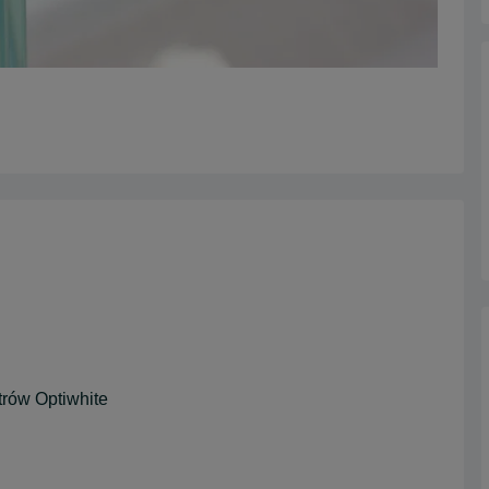
trów Optiwhite