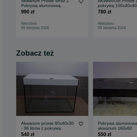
Akwarium Proste Wraz Z
AKWARIUM Proste 
Pokrywą aluminiową
pokrywą 100x40x40
120x40x50 - 240L
990 zł
780 zł
Wierzbno
Wierzbno
05 sierpnia 2026
05 sierpnia 2026
Zobacz też
Akwarium proste 80x40x30
Pokrywa aluminiowa
- 96 litrów z pokrywą
akwarium 160x60
540 zł
550 zł