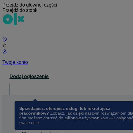
Przejdź do głównej części
Przejdź do stopki
Czat
Twoje konto
Dodaj ogłoszenie
Dla biznesu
opens in a new tab
Sprzedajesz, oferujesz usługi lub rekrutujesz
pracowników?
Zobacz, jak dzięki naszym rozwiązaniom dl
firm możesz dotrzeć do milionów użytkowników — i osiągną
swoje cele.