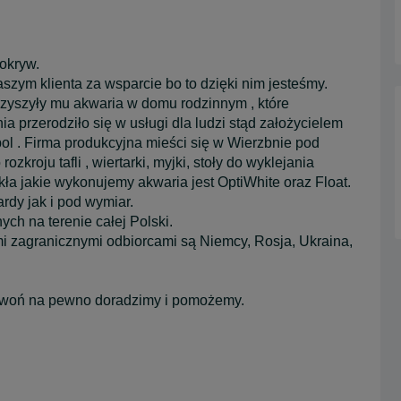
okryw.
szym klienta za wsparcie bo to dzięki nim jesteśmy.
arzyszyły mu akwaria w domu rodzinnym , które
ia przerodziło się w usługi dla ludzi stąd założycielem
ol . Firma produkcyjna mieści się w Wierzbnie pod
zkroju tafli , wiertarki, myjki, stoły do wyklejania
ła jakie wykonujemy akwaria jest OptiWhite oraz Float.
rdy jak i pod wymiar.
h na terenie całej Polski.
 zagranicznymi odbiorcami są Niemcy, Rosja, Ukraina,
 dzwoń na pewno doradzimy i pomożemy.