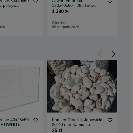
roste 80x40x60
Akwarium proste
Akw
w z pokrywą
120x40x60 - 288 litrów
- 1
OPTIWHITE
1 380 zł
550
Wierzbno
Wie
026
05 sierpnia 2026
05 
roste 40x25x50
Kamień Otoczak Janowicki
Akw
w OPTIWHITE
20-40 mm Kamienie
- 1
ogrodowe dekoracyjne
25 zł
600