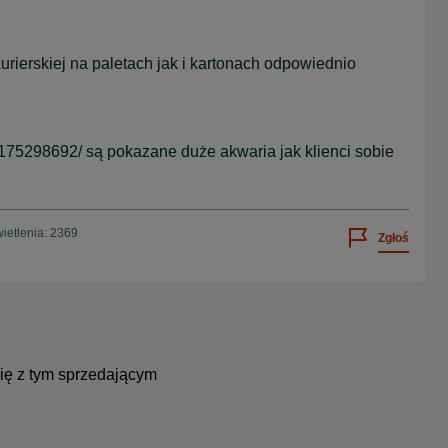
rierskiej na paletach jak i kartonach odpowiednio
.
5298692/ są pokazane duże akwaria jak klienci sobie
ietlenia: 2369
Zgłoś
się z tym sprzedającym