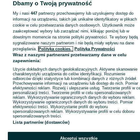
Dbamy o Twoją prywatność
My i nasi
447
partnerzy przechowujemy lub uzyskujemy dostęp do
Zaloguj się lub załóż konto na OLX, aby skontaktować się z t
informacji na urządzeniu, takich jak unikalne identyfikatory w plikach
sprzedającym
cookie w celu przetwarzania danych osobowych. Użytkownik może
zaakceptować wybory lub zarządzać nimi, klikając poniżej lub w
dowolnym momencie na stronie polityki prywatności. Te wybory będą
Zaloguj się / Załóż konto
sygnalizowane naszym partnerom i nie będą miały wpływu na dane
przeglądania.
Polityka cookies,
Polityka Prywatności
Wraz z naszymi partnerami przetwarzamy dane w celu
Zadzwoń / SMS
Wyślij wiadomość
zapewnienia:
Użycie dokładnych danych geolokalizacyjnych. Aktywne skanowanie
charakterystyki urządzenia do celów identyfikacji. Rozumienie
odbiorców dzięki statystyce lub kombinacji danych z różnych źródeł.
Przechowywanie informacji na urządzeniu lub dostęp do nich. Pomiar
efektywności reklam. Rozwój i ulepszanie usług. Tworzenie profili w c
personalizacji treści. Tworzenie profili w celu spersonalizowanych
reklam. Wykorzystywanie ograniczonych danych do wyboru reklam.
Wykorzystywanie ograniczonych danych do wyboru treści. Pomiar
efektywności treści. Wykorzystanie profili do wyboru
spersonalizowanych reklam. Wykorzystywanie profili w celu doboru
spersonalizowanych treści.
Lista partnerów (dostawców)
Akceptuj wszystkie