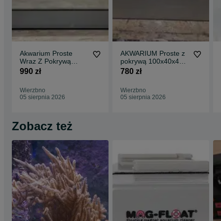
Akwarium Proste
AKWARIUM Proste z
Wraz Z Pokrywą
pokrywą 100x40x40 -
aluminiową
160L
990 zł
780 zł
120x40x50 - 240L
Wierzbno
Wierzbno
05 sierpnia 2026
05 sierpnia 2026
Zobacz też