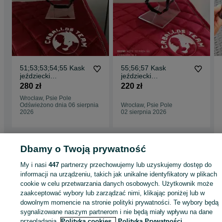
51;53;53;54;55 Kask
55;56;57 Kask
jeździecki
jeździecki
KnightsBridge xxs-s
KnightsBridge czarny
280 zł
220 zł
granatowy
rosegold
Wrocław, Psie Pole
Odświeżono dnia 06 sierpnia
Wrocław, Psie Pole
2026
02 sierpnia 2026
Dbamy o Twoją prywatność
Strona główna
Sport i Hobby
Jeździectwo
Odzież jeździecka
Toczki i kask
My i nasi
447
partnerzy przechowujemy lub uzyskujemy dostęp do
Toczki i kaski - Dolnośląskie
Toczki i kaski - Wrocław
Toczki i kaski - Psie Po
informacji na urządzeniu, takich jak unikalne identyfikatory w plikach
cookie w celu przetwarzania danych osobowych. Użytkownik może
KATEGORIA
zaakceptować wybory lub zarządzać nimi, klikając poniżej lub w
dowolnym momencie na stronie polityki prywatności. Te wybory będą
sygnalizowane naszym partnerom i nie będą miały wpływu na dane
ID:
1010670694
Wyświetlenia: 1
przeglądania.
Polityka cookies,
Polityka Prywatności