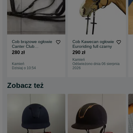
Cob brązowe ogłowie
Cob Kawecan ogłowie
Canter Club
Euroriding full czarny
mięciutkie
280 zł
290 zł
anatomiczne
Kamień
Kamień
Odświeżono dnia 06 sierpnia
Dzisiaj o 10:54
2026
Zobacz też