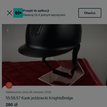
Przejdź do aplikacji
Otwórz
Otwieraj OLX jednym tapnięciem
Odświeżono dnia 06 sierpnia 2026
55;56;57 Kask jeździecki KnightsBridge
280 zł