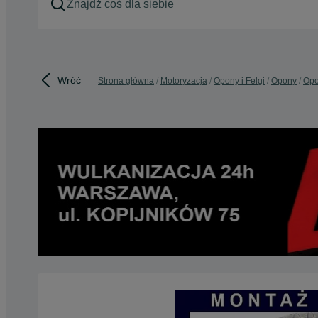
Wróć
Strona główna
Motoryzacja
Opony i Felgi
Opony
Opo