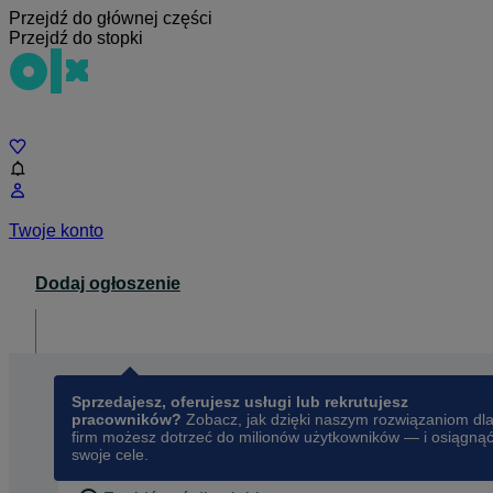
Przejdź do głównej części
Przejdź do stopki
Czat
Twoje konto
Dodaj ogłoszenie
Dla biznesu
opens in a new tab
Sprzedajesz, oferujesz usługi lub rekrutujesz
pracowników?
Zobacz, jak dzięki naszym rozwiązaniom dl
firm możesz dotrzeć do milionów użytkowników — i osiągną
swoje cele.