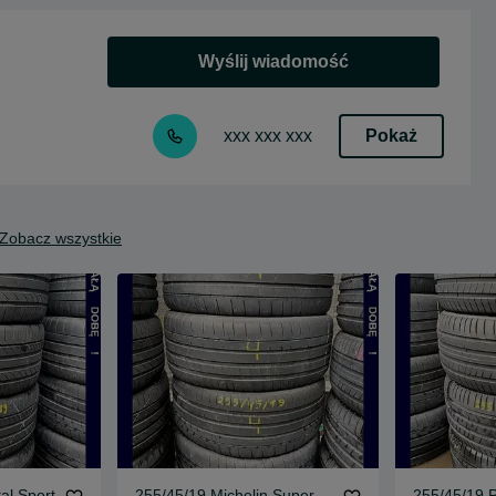
Wyślij wiadomość
Pokaż
xxx xxx xxx
Zobacz wszystkie
al Sport
255/45/19 Michelin Super
255/45/19 Pi