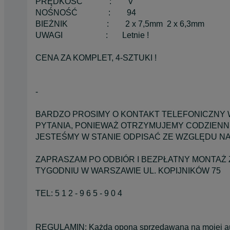
PRĘDKOŚĆ : V
NOŚNOŚĆ : 94
BIEŻNIK : 2 x 7,5mm 2 x 6,3mm
UWAGI : Letnie !
CENA ZA KOMPLET, 4-SZTUKI !
-
BARDZO PROSIMY O KONTAKT TELEFONICZNY 
PYTANIA, PONIEWAŻ OTRZYMUJEMY CODZIENNI
JESTEŚMY W STANIE ODPISAĆ ZE WZGLĘDU NA
ZAPRASZAM PO ODBIÓR I BEZPŁATNY MONTAŻ 
TYGODNIU W WARSZAWIE UL. KOPIJNIKÓW 75
TEL: 5 1 2 - 9 6 5 - 9 0 4
REGULAMIN: Każda opona sprzedawana na mojej aukc