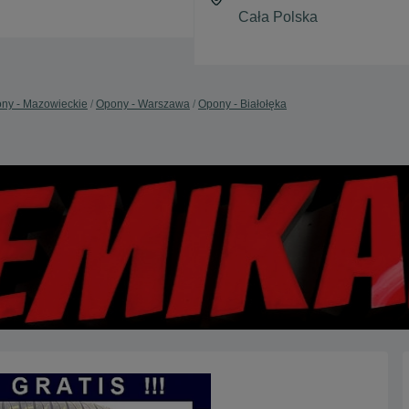
ny - Mazowieckie
Opony - Warszawa
Opony - Białołęka