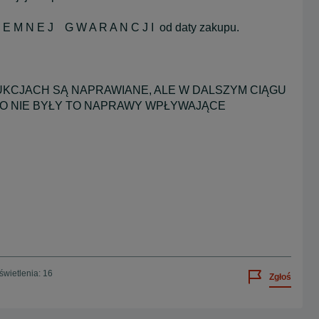
 E M N E J G W A R A N C J I od daty zakupu.
KCJACH SĄ NAPRAWIANE, ALE W DALSZYM CIĄGU
O NIE BYŁY TO NAPRAWY WPŁYWAJĄCE
wietlenia: 16
Zgłoś