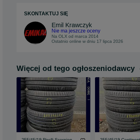
SKONTAKTUJ SIĘ
Emil Krawczyk
Nie ma jeszcze oceny
Na OLX od
marca 2014
Ostatnio online w dniu 17 lipca 2026
Więcej od tego ogłoszeniodawcy
255/45/19 Pirelli Scorpion
255/45/19 Continent