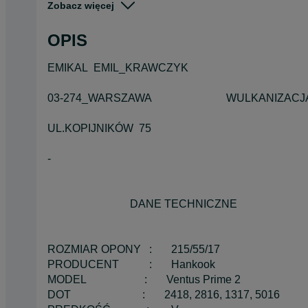
Zobacz więcej
Pojazd
Pozostałe
OPIS
Szerokość
Inna
EMIKAL EMIL_KRAWCZYK
03-274_WARSZAWA WULKANIZACJA 
UL.KOPIJNIKÓW 75
-
DANE TECHNICZNE
ROZMIAR OPONY : 215/55/17
PRODUCENT : Hankook
MODEL : Ventus Prime 2
DOT : 2418, 2816, 1317, 5016