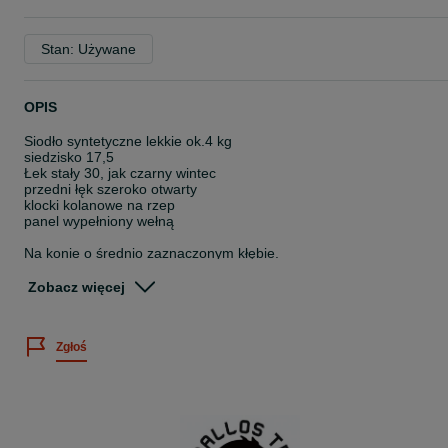
Stan: Używane
OPIS
Siodło syntetyczne lekkie ok.4 kg
siedzisko 17,5
Łek stały 30, jak czarny wintec
przedni łęk szeroko otwarty
klocki kolanowe na rzep
panel wypełniony wełną
Na konie o średnio zaznaczonym kłębie.
Lekkie syntetyczne siodło wszechstronne. Wygodne siedzisko,
Antypoślizgowe siedzisko i poduszki i kolanowe. Szeroki kanał na
Zobacz więcej
kręgosłup konia zapewnia swobodę ruchów, klocki kolanowe na
rzep umożliwiają dopasowanie do jeźdźca. Siodło nie wymaga
żadnej konserwacji.
Zgłoś
Wysyłka 30 po przedpłacie lub 35 za pobraniem.
Możliwa przymiarka - zasady na stronie o mnie lub w wiadomości.
Cena za siodło bez osprzętu.
Cena nie podlega negocjacji.
Wystawiamy fakturę na życzenie.