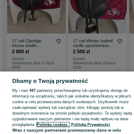
17 cali Claridge
17 cali Wintec Isabell
House siodło
siodło ujeżdżeniowe
ujeżdżeniowe
Id.1002
2 900 zł
2 500 zł
brązowe Id.862
Kamień
Kamień
Odświeżono dnia 17 lipca
Odświeżono dnia 28 lipca
2026
2026
Dbamy o Twoją prywatność
Strona główna
Sport i Hobby
Jeździectwo
Akcesoria
Siodła
Siodła -
My i nasi
447
partnerzy przechowujemy lub uzyskujemy dostęp do
Dolnośląskie
Siodła - Kamień
informacji na urządzeniu, takich jak unikalne identyfikatory w plikach
cookie w celu przetwarzania danych osobowych. Użytkownik może
zaakceptować wybory lub zarządzać nimi, klikając poniżej lub w
KATEGORIA
dowolnym momencie na stronie polityki prywatności. Te wybory będą
sygnalizowane naszym partnerom i nie będą miały wpływu na dane
ID:
1043934475
Wyświetlenia: 
przeglądania.
Polityka cookies,
Polityka Prywatności
Wraz z naszymi partnerami przetwarzamy dane w celu