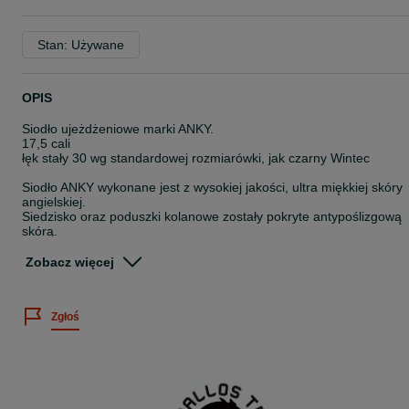
Stan: Używane
OPIS
Siodło ujeżdżeniowe marki ANKY.
17,5 cali
łęk stały 30 wg standardowej rozmiarówki, jak czarny Wintec
Siodło ANKY wykonane jest z wysokiej jakości, ultra miękkiej skóry
angielskiej.
Siedzisko oraz poduszki kolanowe zostały pokryte antypoślizgową
skórą.
Specjalnie zaprojektowany, wycięty kanał zapewnia wyjątkową
swobodę w okolicach kłębu.
Zobacz więcej
Model ten zapewnia szczególnie bliski kontakt między jeźdźcem a
koniem.
Naturalny ruch konia jest wspierany przez wycięcie z przodu siodła
Zgłoś
dając zwierzęciu mnóstwo swobody.
3-punktowe zapięcie popręgu w kształcie litery "V" utrzymuje siodło
w odpowiednim miejscu.
Siodło ma miękkie panele zapewniające idealne dopasowanie do
grzbietu konia.
Poduszki kolanowe są tak wyprofilowane, aby zagwarantować
idealne wsparcie nogom.