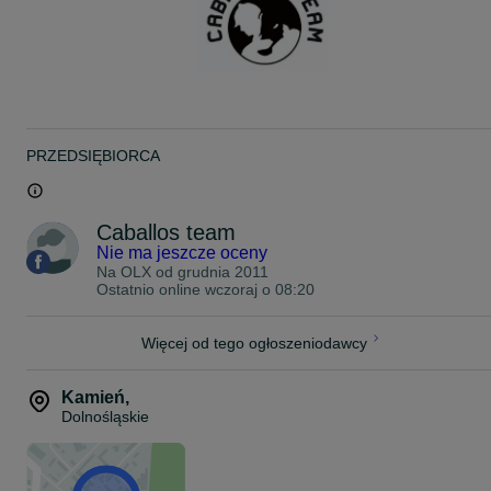
Widoczne przeszycia dodają całości elegancji i szyku.
PRZEDSIĘBIORCA
Caballos team
Nie ma jeszcze oceny
Na OLX od
grudnia 2011
Ostatnio online wczoraj o 08:20
Więcej od tego ogłoszeniodawcy
Kamień
,
Dolnośląskie